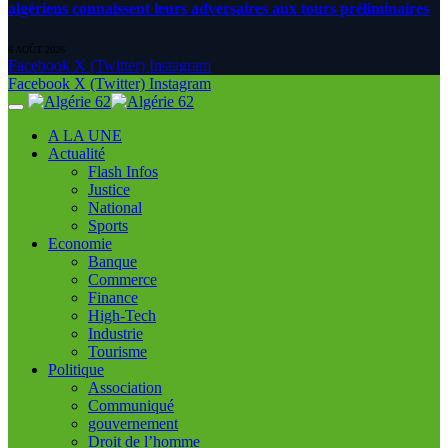
algériens connaissent leurs adversaires aux tours préliminaires
6 AOÛT 2026
Facebook
X (Twitter)
Instagram
Facebook
X (Twitter)
Instagram
A LA UNE
Actualité
Flash Infos
Justice
National
Sports
Economie
Banque
Commerce
Finance
High-Tech
Industrie
Tourisme
Politique
Association
Communiqué
gouvernement
Droit de l’homme