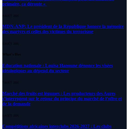
primaire, ça déroute «
4 AOÛT 2026
MDN-ANP: Le président de la République honore la mémoire
des martyrs et celles des victimes du terrorisme
4 AOÛT 2026
What's Hot
Education nationale : Louisa Hanoune dénonce les visées
idéologiques au dépend du secteur
7 AOÛT 2026
Marché des fruits est légumes : Les producteurs des Aures
s’interrogent sur le retour du principe du marché de l’offre et
de la demande
6 AOÛT 2026
Compétitions africaines interclubs 2026-2027 : Les clubs