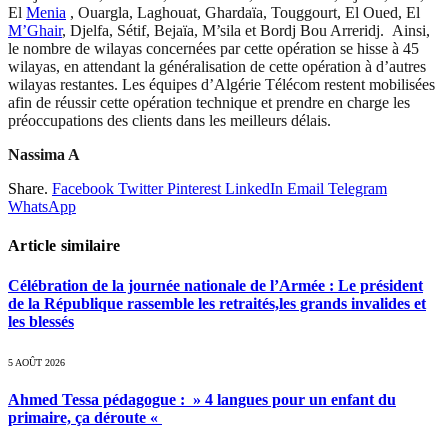
El
Menia
, Ouargla, Laghouat, Ghardaïa, Touggourt, El Oued, El
M’Ghair
, Djelfa, Sétif, Bejaïa, M’sila et Bordj Bou Arreridj. Ainsi,
le nombre de wilayas concernées par cette opération se hisse à 45
wilayas, en attendant la généralisation de cette opération à d’autres
wilayas restantes. Les équipes d’Algérie Télécom restent mobilisées
afin de réussir cette opération technique et prendre en charge les
préoccupations des clients dans les meilleurs délais.
Nassima A
Share.
Facebook
Twitter
Pinterest
LinkedIn
Email
Telegram
WhatsApp
Article similaire
Célébration de la journée nationale de l’Armée : Le président
de la République rassemble les retraités,les grands invalides et
les blessés
5 AOÛT 2026
Ahmed Tessa pédagogue : » 4 langues pour un enfant du
primaire, ça déroute «