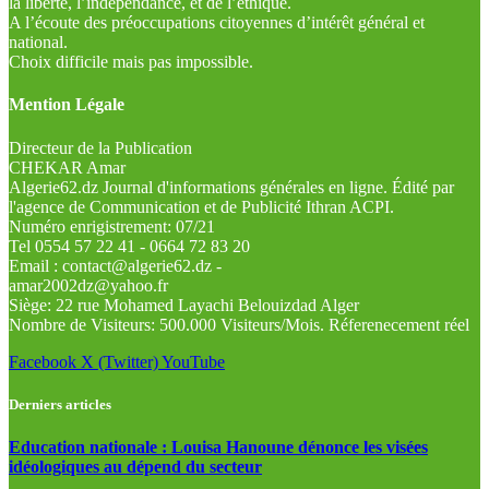
la liberté, l’indépendance, et de l’éthique.
A l’écoute des préoccupations citoyennes d’intérêt général et
national.
Choix difficile mais pas impossible.
Mention Légale
Directeur de la Publication
CHEKAR Amar
Algerie62.dz Journal d'informations générales en ligne. Édité par
l'agence de Communication et de Publicité Ithran ACPI.
Numéro enrigistrement: 07/21
Tel 0554 57 22 41 - 0664 72 83 20
Email : contact@algerie62.dz -
amar2002dz@yahoo.fr
Siège: 22 rue Mohamed Layachi Belouizdad Alger
Nombre de Visiteurs: 500.000 Visiteurs/Mois. Réferenecement réel
Facebook
X (Twitter)
YouTube
Derniers articles
Education nationale : Louisa Hanoune dénonce les visées
idéologiques au dépend du secteur