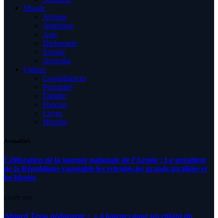
Monde
Afrique
Amérique
Asie
Diplomatie
Europe
Australia
Culture
Condoléances
Proximité
Famille
Podcast
Livres
Histoire
Actualités
Célébration de la journée nationale de l’Armée : Le président
de la République rassemble les retraités,les grands invalides et
les blessés
5 AOÛT 2026
Ahmed Tessa pédagogue : » 4 langues pour un enfant du