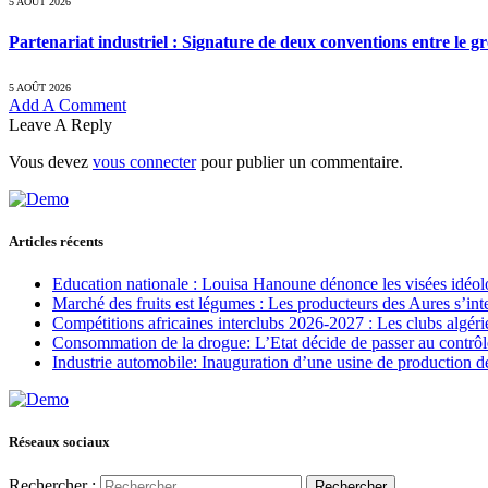
5 AOÛT 2026
Partenariat industriel : Signature de deux conventions entre le g
5 AOÛT 2026
Add A Comment
Leave A Reply
Vous devez
vous connecter
pour publier un commentaire.
Articles récents
Education nationale : Louisa Hanoune dénonce les visées idéol
Marché des fruits est légumes : Les producteurs des Aures s’int
Compétitions africaines interclubs 2026-2027 : Les clubs algérie
Consommation de la drogue: L’Etat décide de passer au contrôl
Industrie automobile: Inauguration d’une usine de production de
Réseaux sociaux
Rechercher :