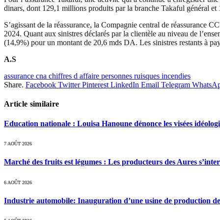
dinars, dont 129,1 millions produits par la branche Takaful général et
S’agissant de la réassurance, la Compagnie central de réassurance CC
2024. Quant aux sinistres déclarés par la clientèle au niveau de l’ens
(14,9%) pour un montant de 20,6 mds DA. Les sinistres restants à pa
A.S
assurance cna chiffres d affaire personnes ruisques incendies
Share.
Facebook
Twitter
Pinterest
LinkedIn
Email
Telegram
WhatsA
Article similaire
Education nationale : Louisa Hanoune dénonce les visées idéolog
7 AOÛT 2026
Marché des fruits est légumes : Les producteurs des Aures s’inte
6 AOÛT 2026
Industrie automobile: Inauguration d’une usine de production de