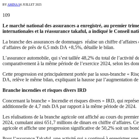
BY
AMINA S
6 JUILLET 2025
109
Le marché national des assurances a enregistré, au premier trimes
internationales et la réassurance takaful, a indiqué le Conseil n
La branche des assurances de dommages réalise un chiffre d’affaires d
d’affaires de près de 6,5 mds DA +8,5%, détaille le bilan.
L’assurance automobile, qui s’est taillée 48,2% du total de l’activité
comparativement à la même période de l’exercice 2024, selon les d
Cette progression est principalement portée par la sous-branche « Risq
DA, relève le même bilan, expliquant la hausse par l’augmentation de 1
Branche incendies et risques divers IRD
Concernant la branche « Incendie et risques divers » IRD, qui représe
additionnelle de 4,7 mds DA par rapport à la même période de 2024.
Les réalisations de la branche agricole ont affiché au cours du premi
2024, cumulant ainsi 651,7 millions de dinars en chiffre d’affaires. Ce
agricole et affiche une progression significative de 50,2% soit un bond
Pour l’assurance Takaful, une activité qui a continué à enregistrer un