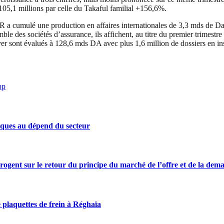
 105,1 millions par celle du Takaful familial +156,6%.
R a cumulé une production en affaires internationales de 3,3 mds de Da,
emble des sociétés d’assurance, ils affichent, au titre du premier trime
yer sont évalués à 128,6 mds DA avec plus 1,6 million de dossiers en i
pp
iques au dépend du secteur
rrogent sur le retour du principe du marché de l’offre et de la dem
 plaquettes de frein à Réghaïa