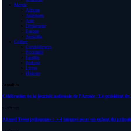
Monde
Afrique
Amérique
Asie
Diplomatie
Europe
Australia
Culture
Condoléances
Proximité
Famille
Podcast
Livres
Histoire
Actualités
Célébration de la journée nationale de l’Armée : Le président de l
5 AOÛT 2026
Ahmed Tessa pédagogue : » 4 langues pour un enfant du primair