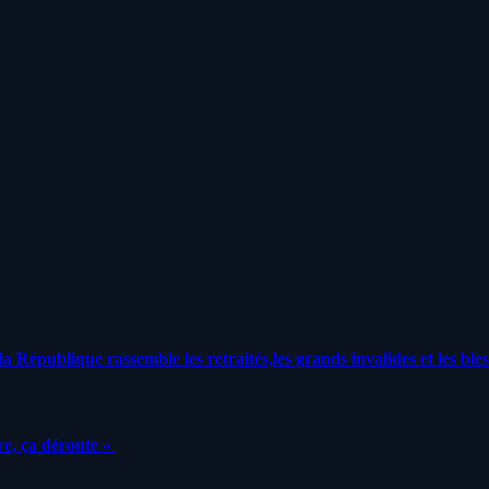
a République rassemble les retraités,les grands invalides et les bles
e, ça déroute «