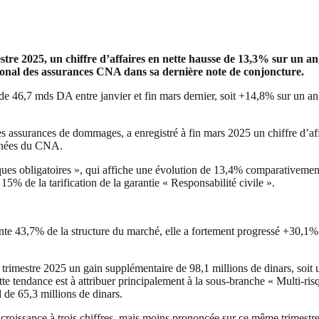
tre 2025, un chiffre d’affaires en nette hausse de 13,3% sur un an
ational des assurances CNA dans sa dernière note de conjoncture.
e 46,7 mds DA entre janvier et fin mars dernier, soit +14,8% sur un an, 
 des assurances de dommages, a enregistré à fin mars 2025 un chiffre d’
onnées du CNA.
ues obligatoires », qui affiche une évolution de 13,4% comparativement 
5% de la tarification de la garantie « Responsabilité civile ».
nte 43,7% de la structure du marché, elle a fortement progressé +30,1%
er trimestre 2025 un gain supplémentaire de 98,1 millions de dinars, s
tte tendance est à attribuer principalement à la sous-branche « Multi-ri
 de 65,3 millions de dinars.
e croissance à trois chiffres, mais moins prononcée sur ce même trimestr