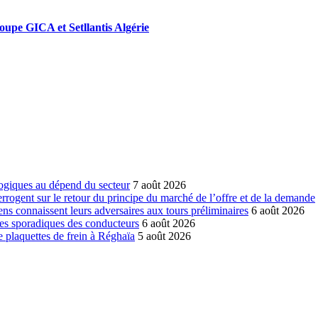
roupe GICA et Setllantis Algérie
ogiques au dépend du secteur
7 août 2026
errogent sur le retour du principe du marché de l’offre et de la demande
ns connaissent leurs adversaires aux tours préliminaires
6 août 2026
es sporadiques des conducteurs
6 août 2026
 plaquettes de frein à Réghaïa
5 août 2026