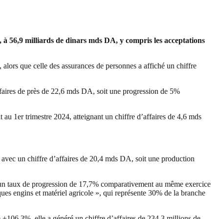
, à 56,9 milliards de dinars mds DA, y compris les acceptations
alors que celle des assurances de personnes a affiché un chiffre
affaires de près de 22,6 mds DA, soit une progression de 5%
au 1er trimestre 2024, atteignant un chiffre d’affaires de 4,6 mds
 avec un chiffre d’affaires de 20,4 mds DA, soit une production
oit un taux de progression de 17,7% comparativement au même exercice
sques engins et matériel agricole », qui représente 30% de la branche
e +106,3%, elle a généré un chiffre d’affaires de 234,3 millions de