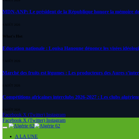
4 AOÛT 2026
MDN-ANP: Le président de la République honore la mémoire des m
4 AOÛT 2026
What's Hot
Education nationale : Louisa Hanoune dénonce les visées idéolog
7 AOÛT 2026
Marché des fruits est légumes : Les producteurs des Aures s’inte
6 AOÛT 2026
Compétitions africaines interclubs 2026-2027 : Les clubs algérien
6 AOÛT 2026
Facebook
X (Twitter)
Instagram
Facebook
X (Twitter)
Instagram
A LA UNE