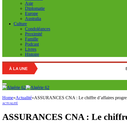
Asie
Diplomatie
Europe
Australia
Culture
Condoléances
Proximité
Famille
Podcast
Livres
Histoire
À LA UNE
Education natio
Home
»
Actualité
»
ASSURANCES CNA : Le chiffre d’affaires progres
ACTUALITÉ
ASSURANCES CNA : Le chiffre d