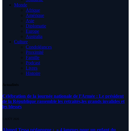
Monde
Afrique
Amérique
Asie
Diplomatie
Europe
Australia
Culture
Condoléances
Proximité
Famille
Podcast
Livres
Histoire
Actualités
Célébration de la journée nationale de l’Armée : Le président
de la République rassemble les retraités,les grands invalides et
les blessés
5 AOÛT 2026
Ahmed Tessa pédagogue : » 4 langues pour un enfant du