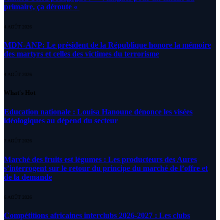
primaire, ça déroute «
4 AOÛT 2026
MDN-ANP: Le président de la République honore la mémoire
des martyrs et celles des victimes du terrorisme
4 AOÛT 2026
What's Hot
Education nationale : Louisa Hanoune dénonce les visées
idéologiques au dépend du secteur
7 AOÛT 2026
Marché des fruits est légumes : Les producteurs des Aures
s’interrogent sur le retour du principe du marché de l’offre et
de la demande
6 AOÛT 2026
Compétitions africaines interclubs 2026-2027 : Les clubs