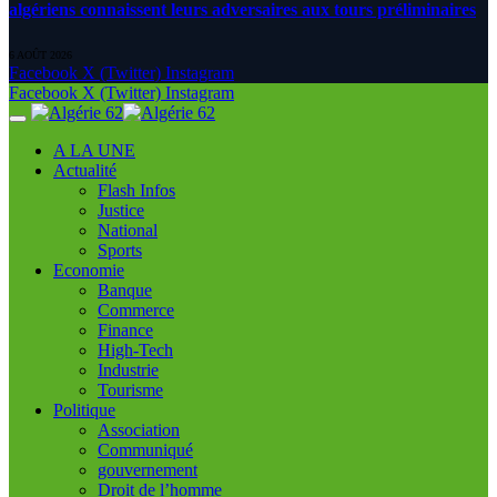
algériens connaissent leurs adversaires aux tours préliminaires
6 AOÛT 2026
Facebook
X (Twitter)
Instagram
Facebook
X (Twitter)
Instagram
A LA UNE
Actualité
Flash Infos
Justice
National
Sports
Economie
Banque
Commerce
Finance
High-Tech
Industrie
Tourisme
Politique
Association
Communiqué
gouvernement
Droit de l’homme