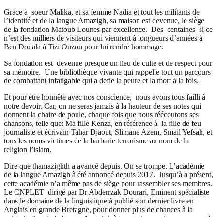
Grace à soeur Malika, et sa femme Nadia et tout les militants de
l’identité et de la langue Amazigh, sa maison est devenue, le siège
de la fondation Matoub Lounes par excellence. Des centaines si ce
n’est des milliers de visiteurs qui viennent à longueurs d’années à
Ben Douala à Tizi Ouzou pour lui rendre hommage.
Sa fondation est devenue presque un lieu de culte et de respect pour
sa mémoire. Une bibliothèque vivante qui rappelle tout un parcours
de combattant infatigable qui a défie la peure et la mort à la fois.
Et pour être honnête avec nos conscience, nous avons tous failli à
notre devoir. Car, on ne seras jamais à la hauteur de ses notes qui
donnent la chaire de poule, chaque fois que nous réécoutons ses
chansons, telle que: Ma fille Kenza, en référence à la fille de feu
journaliste et écrivain Tahar Djaout, Slimane Azem, Smail Yefsah, et
tous les noms victimes de la barbarie terrorisme au nom de la
religion l’islam.
Dire que thamazighth a avancé depuis. On se trompe. L’académie
de la langue Amazigh à été annoncé depuis 2017. Jusqu’à a présent,
cette académie n’a même pas de siège pour rassembler ses membres.
Le CNPLET dirigé par Dr Abderrzak Dourari, Eminent spécialiste
dans le domaine de la linguistique à publié son dernier livre en
Anglais en grande Bretagne, pour donner plus de chances à la