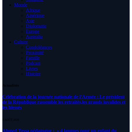
Monde
Afrique
Amérique
Asie
Diplomatie
Europe
Australia
Culture
Condoléances
Proximité
Famille
Podcast
Livres
Histoire
Actualités
Célébration de la journée nationale de l’Armée : Le président
de la République rassemble les retraités,les grands invalides et
les blessés
5 AOÛT 2026
Ahmed Tessa pédagogue : » 4 langues pour un enfant du