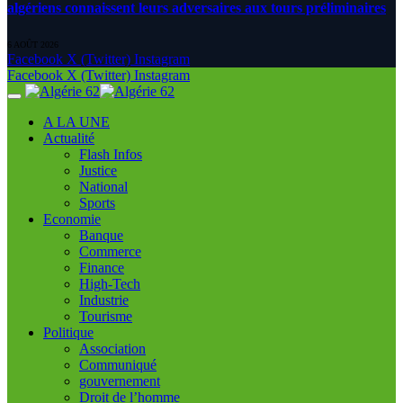
algériens connaissent leurs adversaires aux tours préliminaires
6 AOÛT 2026
Facebook
X (Twitter)
Instagram
Facebook
X (Twitter)
Instagram
A LA UNE
Actualité
Flash Infos
Justice
National
Sports
Economie
Banque
Commerce
Finance
High-Tech
Industrie
Tourisme
Politique
Association
Communiqué
gouvernement
Droit de l’homme