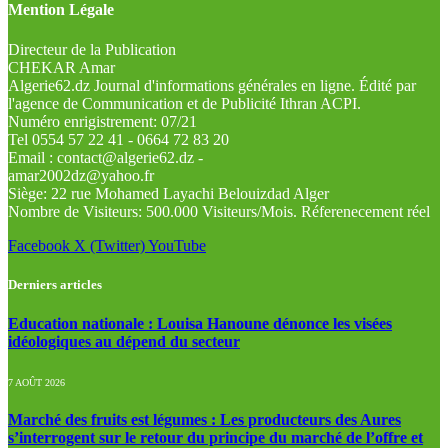
Mention Légale
Directeur de la Publication
CHEKAR Amar
Algerie62.dz Journal d'informations générales en ligne. Édité par
l'agence de Communication et de Publicité Ithran ACPI.
Numéro enrigistrement: 07/21
Tel 0554 57 22 41 - 0664 72 83 20
Email : contact@algerie62.dz -
amar2002dz@yahoo.fr
Siège: 22 rue Mohamed Layachi Belouizdad Alger
Nombre de Visiteurs: 500.000 Visiteurs/Mois. Réferenecement réel
Facebook
X (Twitter)
YouTube
Derniers articles
Education nationale : Louisa Hanoune dénonce les visées
idéologiques au dépend du secteur
7 AOÛT 2026
Marché des fruits est légumes : Les producteurs des Aures
s’interrogent sur le retour du principe du marché de l’offre et