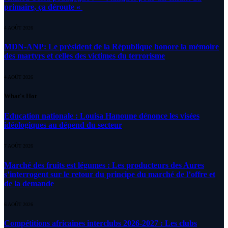
primaire, ça déroute «
4 AOÛT 2026
MDN-ANP: Le président de la République honore la mémoire
des martyrs et celles des victimes du terrorisme
4 AOÛT 2026
What's Hot
Education nationale : Louisa Hanoune dénonce les visées
idéologiques au dépend du secteur
7 AOÛT 2026
Marché des fruits est légumes : Les producteurs des Aures
s’interrogent sur le retour du principe du marché de l’offre et
de la demande
6 AOÛT 2026
Compétitions africaines interclubs 2026-2027 : Les clubs