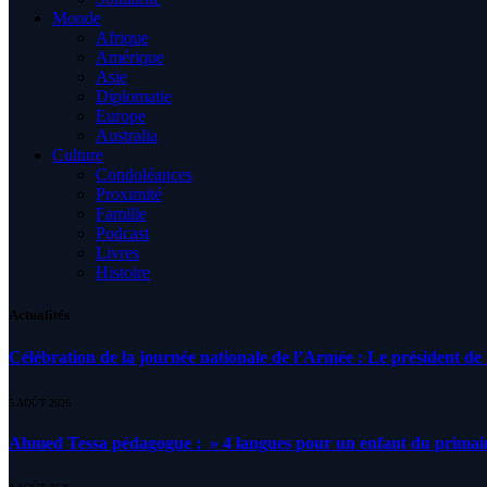
Monde
Afrique
Amérique
Asie
Diplomatie
Europe
Australia
Culture
Condoléances
Proximité
Famille
Podcast
Livres
Histoire
Actualités
Célébration de la journée nationale de l’Armée : Le président de l
5 AOÛT 2026
Ahmed Tessa pédagogue : » 4 langues pour un enfant du primair