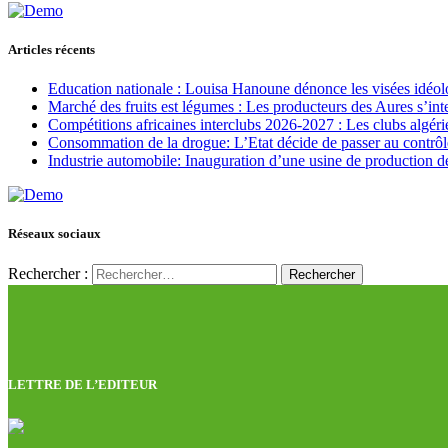
Articles récents
Education nationale : Louisa Hanoune dénonce les visées idéol
Marché des fruits est légumes : Les producteurs des Aures s’int
Compétitions africaines interclubs 2026-2027 : Les clubs algérie
Consommation de la drogue: L’Etat décide de passer au contrôl
Industrie automobile: Inauguration d’une usine de production de
Réseaux sociaux
Rechercher :
LETTRE DE L’EDITEUR