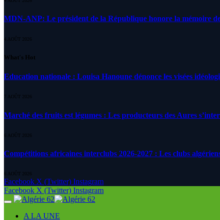
4 AOÛT 2026
MDN-ANP: Le président de la République honore la mémoire des m
4 AOÛT 2026
What's Hot
Education nationale : Louisa Hanoune dénonce les visées idéolog
7 AOÛT 2026
Marché des fruits est légumes : Les producteurs des Aures s’inte
6 AOÛT 2026
Compétitions africaines interclubs 2026-2027 : Les clubs algérien
6 AOÛT 2026
Facebook
X (Twitter)
Instagram
Facebook
X (Twitter)
Instagram
A LA UNE