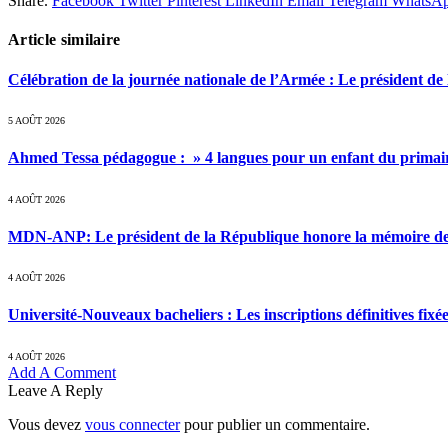
Share.
Facebook
Twitter
Pinterest
LinkedIn
Email
Telegram
WhatsA
Article similaire
Célébration de la journée nationale de l’Armée : Le président de l
5 AOÛT 2026
Ahmed Tessa pédagogue : » 4 langues pour un enfant du primair
4 AOÛT 2026
MDN-ANP: Le président de la République honore la mémoire des m
4 AOÛT 2026
Université-Nouveaux bacheliers : Les inscriptions définitives fixé
4 AOÛT 2026
Add A Comment
Leave A Reply
Vous devez
vous connecter
pour publier un commentaire.