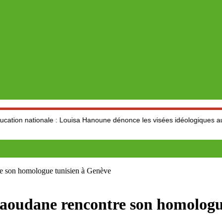
le : Louisa Hanoune dénonce les visées idéologiques au dépend du se
re son homologue tunisien à Genève
saoudane rencontre son homologu