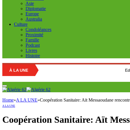
Asie
Diplomatie
Europe
Australia
Culture
Condoléances
Proximité
Famille
Podcast
Livres
Histoire
À LA UNE
Education nationa
Home
»
A LA UNE
»
Coopération Sanitaire: Aït Messaoudane rencont
A LA UNE
Coopération Sanitaire: Aït Mes