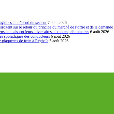
ogiques au dépend du secteur
7 août 2026
errogent sur le retour du principe du marché de l’offre et de la demande
ns connaissent leurs adversaires aux tours préliminaires
6 août 2026
es sporadiques des conducteurs
6 août 2026
 plaquettes de frein à Réghaïa
5 août 2026