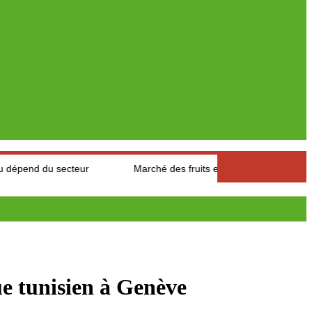
cteur
Marché des fruits est légumes : Les producteurs des Aur
e tunisien à Genève