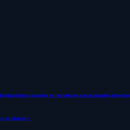
a République rassemble les retraités,les grands invalides et les bles
e, ça déroute «