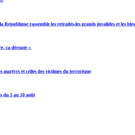
pp
a République rassemble les retraités,les grands invalides et les bles
e, ça déroute «
artyrs et celles des victimes du terrorisme
es du 5 au 10 août