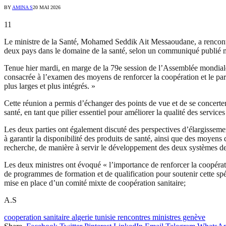
BY
AMINA S
20 MAI 2026
11
Le ministre de la Santé, Mohamed Seddik Ait Messaoudane, a rencontré
deux pays dans le domaine de la santé, selon un communiqué publié me
Tenue hier mardi, en marge de la 79e session de l’Assemblée mondiale de
consacrée à l’examen des moyens de renforcer la coopération et le parte
plus larges et plus intégrés. »
Cette réunion a permis d’échanger des points de vue et de se concerte
santé, en tant que pilier essentiel pour améliorer la qualité des servic
Les deux parties ont également discuté des perspectives d’élargissem
à garantir la disponibilité des produits de santé, ainsi que des moyens
recherche, de manière à servir le développement des deux systèmes de sa
Les deux ministres ont évoqué « l’importance de renforcer la coopérat
de programmes de formation et de qualification pour soutenir cette spé
mise en place d’un comité mixte de coopération sanitaire;
A.S
cooperation sanitaire algerie tunisie rencontres ministres genève