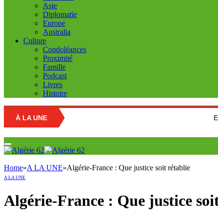
Asie
Diplomatie
Europe
Australia
Culture
Condoléances
Proximité
Famille
Podcast
Livres
Histoire
À LA UNE
Education nation
Home
»
A LA UNE
»
Algérie-France : Que justice soit rétablie
A LA UNE
Algérie-France : Que justice soit