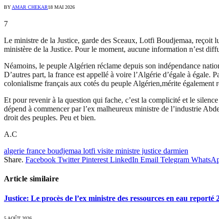
BY
AMAR CHEKAR
18 MAI 2026
7
Le ministre de la Justice, garde des Sceaux, Lotfi Boudjemaa, reçoit l
ministère de la Justice. Pour le moment, aucune information n’est diffus
Néamoins, le peuple Algérien réclame depuis son indépendance national
D’autres part, la france est appellé à voire l’Algérie d’égale à égale. P
colonialisme français aux cotés du peuple Algérien,mérite également re
Et pour revenir à la question qui fache, c’est la complicité et le silen
dépend à commencer par l’ex malheureux ministre de l’industrie Abdesla
droit des peuples. Peu et bien.
A.C
algerie france boudjemaa lotfi visite ministre justice darmien
Share.
Facebook
Twitter
Pinterest
LinkedIn
Email
Telegram
WhatsA
Article similaire
Justice: Le procès de l’ex ministre des ressources en eau reporté
5 AOÛT 2026