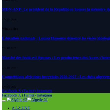
4 AOÛT 2026
MDN-ANP: Le président de la République honore la mémoire des m
4 AOÛT 2026
What's Hot
Education nationale : Louisa Hanoune dénonce les visées idéolog
7 AOÛT 2026
Marché des fruits est légumes : Les producteurs des Aures s’inte
6 AOÛT 2026
Compétitions africaines interclubs 2026-2027 : Les clubs algérien
6 AOÛT 2026
Facebook
X (Twitter)
Instagram
Facebook
X (Twitter)
Instagram
A LA UNE