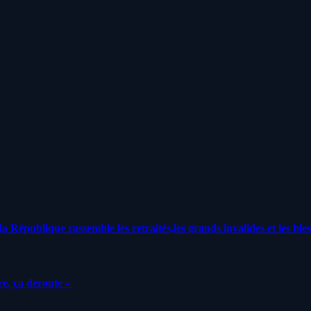
a République rassemble les retraités,les grands invalides et les bles
e, ça déroute «