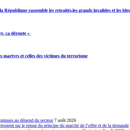
a République rassemble les retraités,les grands invalides et les bles
e, ça déroute «
artyrs et celles des victimes du terrorisme
ogiques au dépend du secteur
7 août 2026
errogent sur le retour du principe du marché de l’offre et de la demande