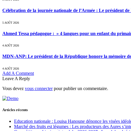
Célébration de la journée nationale de l’Armée : Le président de l
5 AOÛT 2026
Ahmed Tessa pédagogue : » 4 langues pour un enfant du primair
4 AOÛT 2026
MDN-ANP: Le président de la République honore la mémoire des m
4 AOÛT 2026
Add A Comment
Leave A Reply
Vous devez
vous connecter
pour publier un commentaire.
Articles récents
Education nationale : Louisa Hanoune dénonce les visées idéol
Marché des fruits est légumes : Les producteurs des Aures s’int