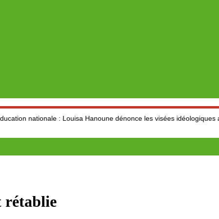
ale : Louisa Hanoune dénonce les visées idéologiques au dépend du s
 rétablie