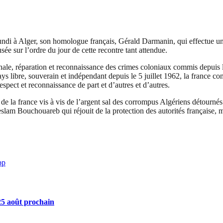
undi à Alger, son homologue français, Gérald Darmanin, qui effectue une
ée sur l’ordre du jour de cette recontre tant attendue.
e, réparation et reconnaissance des crimes coloniaux commis depuis l’in
ays libre, souverain et indépendant depuis le 5 juillet 1962, la france co
spect et reconnaissance de part et d’autres et d’autres.
ce de la france vis à vis de l’argent sal des corrompus Algériens détourné
m Bouchouareb qui réjouit de la protection des autorités française, malg
pp
 25 août prochain