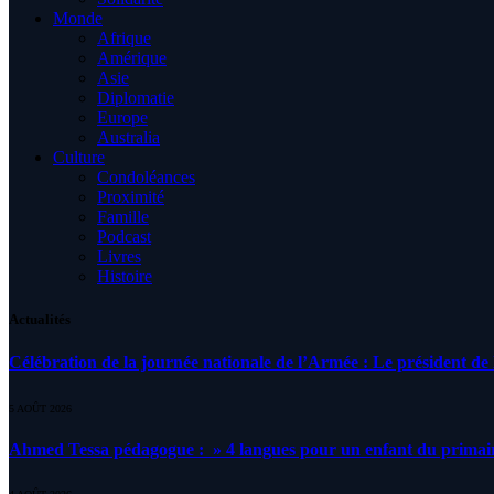
Monde
Afrique
Amérique
Asie
Diplomatie
Europe
Australia
Culture
Condoléances
Proximité
Famille
Podcast
Livres
Histoire
Actualités
Célébration de la journée nationale de l’Armée : Le président de l
5 AOÛT 2026
Ahmed Tessa pédagogue : » 4 langues pour un enfant du primair