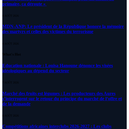
primaire, ça déroute «
4 AOÛT 2026
MDN-ANP: Le président de la République honore la mémoire
des martyrs et celles des victimes du terrorisme
4 AOÛT 2026
What's Hot
Education nationale : Louisa Hanoune dénonce les visées
idéologiques au dépend du secteur
7 AOÛT 2026
Marché des fruits est légumes : Les producteurs des Aures
s’interrogent sur le retour du principe du marché de l’offre et
de la demande
6 AOÛT 2026
Compétitions africaines interclubs 2026-2027 : Les clubs