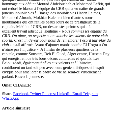
hommage aux défunt Mourad Abdelouahab et Mohamed Lefkir, qui
ont redoré le blason à l’équipe du CRB qui a vu naitre de grands
joueurs inoubliables à l’image des inoubliables Hacen Lalmas,
Mohamed Abrouk, Mokhtar Kalem et bien d’autres noms
inoubliables qui ont fait les beaux jours de ce prestigieux de la
capitale. Mekhlouf CRB, un des artistes peintres qui a fait un
excellent travail artistique, souligne «
Nous sommes les enfants du
CRB. On aime, on respecte et on valorise les valeurs de notre club
sportif. C’est un devoir pour nous de remémorer l’esprit fair-play du
club
» a-t-il affirmé. Avant d’ajouter manhabouche El Hogra « On
n’aime pas l’injustice.». A l’instar de plusieurs quartiers de la
capitale, comme Soustara, Beb El Oued, Alger centre, Hussein Dey
qui enregistrent de très bons décors culturelles et sportifs, Les
Belouizdadi, également fidèles aux valeurs et à l’histoire,
contribuent un tant soit peu avec leurs génie artistiques et l’esprit
civique pour améliorer le cadre de vie ne serai-ce visuellement
parlant. Bravo la jeunesse.
Omar CHAKER
Share.
Facebook
Twitter
Pinterest
LinkedIn
Email
Telegram
WhatsApp
Article similaire