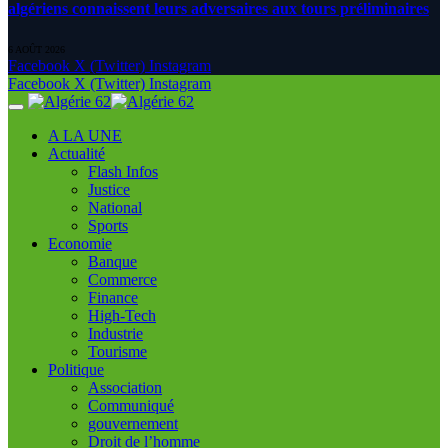
algériens connaissent leurs adversaires aux tours préliminaires
6 AOÛT 2026
Facebook
X (Twitter)
Instagram
Facebook
X (Twitter)
Instagram
A LA UNE
Actualité
Flash Infos
Justice
National
Sports
Economie
Banque
Commerce
Finance
High-Tech
Industrie
Tourisme
Politique
Association
Communiqué
gouvernement
Droit de l’homme