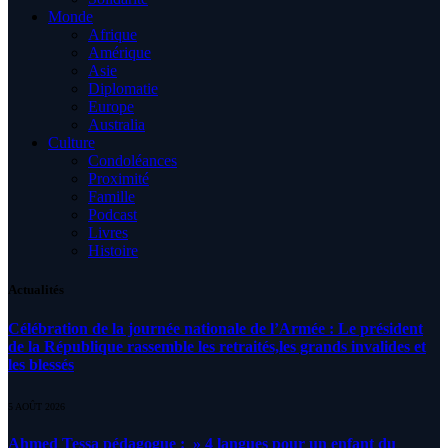
Monde
Afrique
Amérique
Asie
Diplomatie
Europe
Australia
Culture
Condoléances
Proximité
Famille
Podcast
Livres
Histoire
Actualités
Célébration de la journée nationale de l’Armée : Le président
de la République rassemble les retraités,les grands invalides et
les blessés
5 AOÛT 2026
Ahmed Tessa pédagogue : » 4 langues pour un enfant du