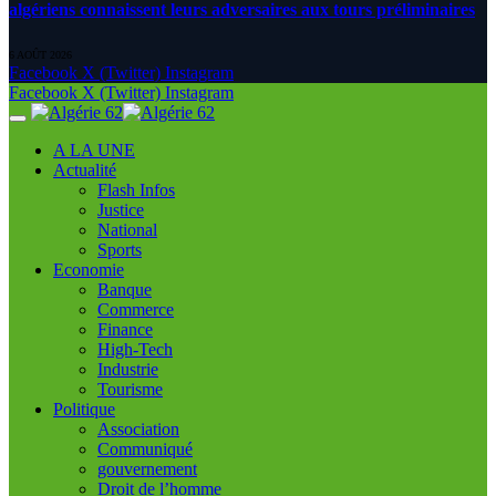
algériens connaissent leurs adversaires aux tours préliminaires
6 AOÛT 2026
Facebook
X (Twitter)
Instagram
Facebook
X (Twitter)
Instagram
A LA UNE
Actualité
Flash Infos
Justice
National
Sports
Economie
Banque
Commerce
Finance
High-Tech
Industrie
Tourisme
Politique
Association
Communiqué
gouvernement
Droit de l’homme