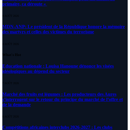
primaire, ça déroute «
4 AOÛT 2026
MDN-ANP: Le président de la République honore la mémoire
des martyrs et celles des victimes du terrorisme
4 AOÛT 2026
What's Hot
Education nationale : Louisa Hanoune dénonce les visées
idéologiques au dépend du secteur
7 AOÛT 2026
Marché des fruits est légumes : Les producteurs des Aures
s’interrogent sur le retour du principe du marché de l’offre et
de la demande
6 AOÛT 2026
Compétitions africaines interclubs 2026-2027 : Les clubs