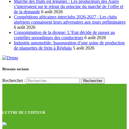
Marché des fruits est légumes : Les producteurs des Aures
s’interrogent sur le retour du principe du marché de l’offre et
de la demande
6 août 2026
Compétitions africaines interclubs 2026-2027 : Les clubs
algériens connaissent leurs adversaires aux tours préliminaires
6 août 2026
Consommation de la drogue: L’Etat décide de passer au
contrôles sporadiques des conducteurs
6 août 2026
Industrie automobile: Inauguration d’une usine de production
de plaquettes de frein à Réghaïa
5 août 2026
Réseaux sociaux
Rechercher :
LETTRE DE L’EDITEUR