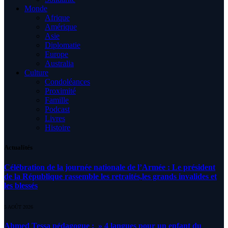
Monde
Afrique
Amérique
Asie
Diplomatie
Europe
Australia
Culture
Condoléances
Proximité
Famille
Podcast
Livres
Histoire
Actualités
Célébration de la journée nationale de l’Armée : Le président
de la République rassemble les retraités,les grands invalides et
les blessés
5 AOÛT 2026
Ahmed Tessa pédagogue : » 4 langues pour un enfant du