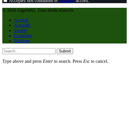
Acceptez nos conditions et
politique
accord.
© 2026 Algerie62. Tous droits réservés
Accueil
Actualité
Société
Economie
Politique
Submit
Type above and press
Enter
to search. Press
Esc
to cancel.