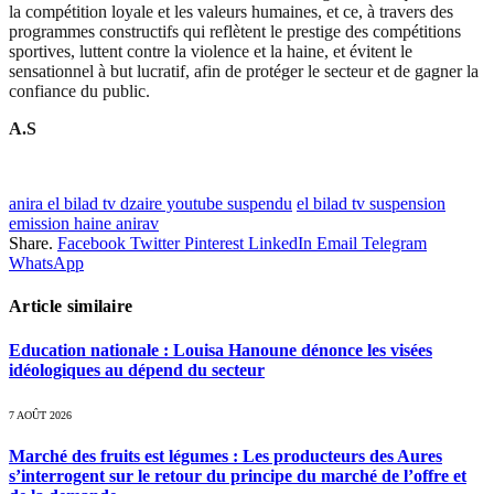
la compétition loyale et les valeurs humaines, et ce, à travers des
programmes constructifs qui reflètent le prestige des compétitions
sportives, luttent contre la violence et la haine, et évitent le
sensationnel à but lucratif, afin de protéger le secteur et de gagner la
confiance du public.
A.S
anira el bilad tv dzaire youtube suspendu
el bilad tv suspension
emission haine anirav
Share.
Facebook
Twitter
Pinterest
LinkedIn
Email
Telegram
WhatsApp
Article similaire
Education nationale : Louisa Hanoune dénonce les visées
idéologiques au dépend du secteur
7 AOÛT 2026
Marché des fruits est légumes : Les producteurs des Aures
s’interrogent sur le retour du principe du marché de l’offre et