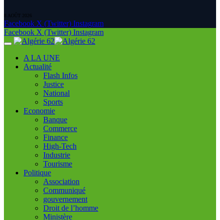
8 AOÛT 2026
Facebook
X (Twitter)
Instagram
Facebook
X (Twitter)
Instagram
A LA UNE
Actualité
Flash Infos
Justice
National
Sports
Economie
Banque
Commerce
Finance
High-Tech
Industrie
Tourisme
Politique
Association
Communiqué
gouvernement
Droit de l’homme
Ministère