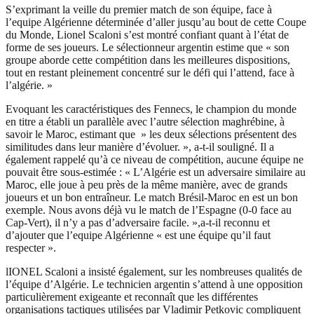
S’exprimant la veille du premier match de son équipe, face à
l’equipe Algérienne déterminée d’aller jusqu’au bout de cette Coupe
du Monde, Lionel Scaloni s’est montré confiant quant à l’état de
forme de ses joueurs. Le sélectionneur argentin estime que « son
groupe aborde cette compétition dans les meilleures dispositions,
tout en restant pleinement concentré sur le défi qui l’attend, face à
l’algérie. »
Evoquant les caractéristiques des Fennecs, le champion du monde
en titre a établi un parallèle avec l’autre sélection maghrébine, à
savoir le Maroc, estimant que » les deux sélections présentent des
similitudes dans leur manière d’évoluer. », a-t-il souligné. Il a
également rappelé qu’à ce niveau de compétition, aucune équipe ne
pouvait être sous-estimée : « L’Algérie est un adversaire similaire au
Maroc, elle joue à peu près de la même manière, avec de grands
joueurs et un bon entraîneur. Le match Brésil-Maroc en est un bon
exemple. Nous avons déjà vu le match de l’Espagne (0-0 face au
Cap-Vert), il n’y a pas d’adversaire facile. »,a-t-il reconnu et
d’ajouter que l’equipe Algérienne « est une équipe qu’il faut
respecter ».
lIONEL Scaloni a insisté également, sur les nombreuses qualités de
l’équipe d’Algérie. Le technicien argentin s’attend à une opposition
particulièrement exigeante et reconnaît que les différentes
organisations tactiques utilisées par Vladimir Petkovic compliquent