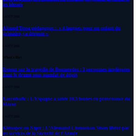
les blessés
5 AOÛT 2026
Ahmed Tessa pédagogue : » 4 langues pour un enfant du
primaire, ça déroute «
4 AOÛT 2026
What's Hot
Retour sur la tragédie de Boumerdes : 3 personnes impliquées
dans le drame sous mandat de dépôt
8 AOÛT 2026
Narcotrafic : L’Espagne a saisie 10,5 tonnes en provenance du
Maroc
8 AOÛT 2026
Kidnapee au Niger : L’Allemand Ulumaskan Sinan libéré par
les services de la Sécurité de l’Armée