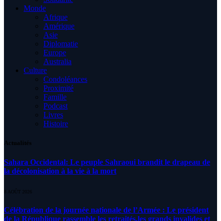
Monde
Afrique
Amérique
Asie
Diplomatie
Europe
Australia
Culture
Condoléances
Proximité
Famille
Podcast
Livres
Histoire
Actualités
Sahara Occidental: Le peuple Sahraoui brandit le drapeau de
la décolonisation à la vie à la mort
8 AOÛT 2026
Célébration de la journée nationale de l’Armée : Le président
de la République rassemble les retraités,les grands invalides et