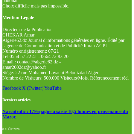
national.
Choix difficile mais pas impossible.
Mention Légale
Directeur de la Publication
CHEKAR Amar
Algerie62.dz Journal d'informations générales en ligne. Édité par
l'agence de Communication et de Publicité Ithran ACPI.
Numéro enrigistrement: 07/21
Tel 0554 57 22 41 - 0664 72 83 20
Email : contact@algerie62.dz -
amar2002dz@yahoo.fr
Siège: 22 rue Mohamed Layachi Belouizdad Alger
Nombre de Visiteurs: 500.000 Visiteurs/Mois. Réferenecement réel
Facebook
X (Twitter)
YouTube
Derniers articles
Narcotrafic : L’Espagne a saisie 10,5 tonnes en provenance du
Maroc
8 AOÛT 2026