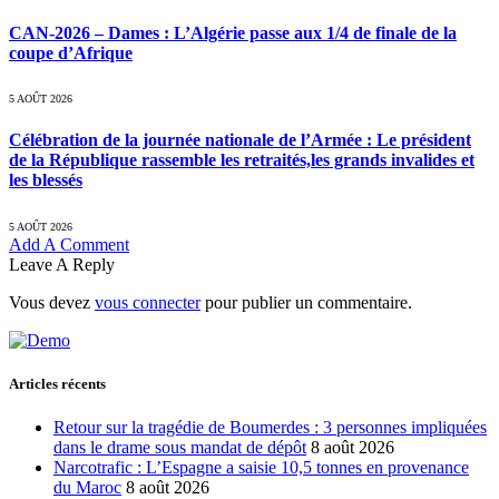
CAN-2026 – Dames : L’Algérie passe aux 1/4 de finale de la
coupe d’Afrique
5 AOÛT 2026
Célébration de la journée nationale de l’Armée : Le président
de la République rassemble les retraités,les grands invalides et
les blessés
5 AOÛT 2026
Add A Comment
Leave A Reply
Vous devez
vous connecter
pour publier un commentaire.
Articles récents
Retour sur la tragédie de Boumerdes : 3 personnes impliquées
dans le drame sous mandat de dépôt
8 août 2026
Narcotrafic : L’Espagne a saisie 10,5 tonnes en provenance
du Maroc
8 août 2026