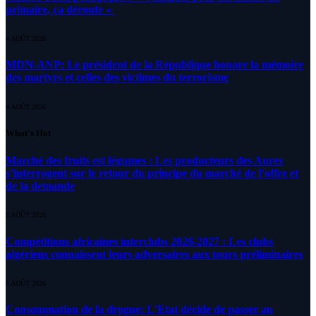
primaire, ça déroute «
4 AOÛT 2026
MDN-ANP: Le président de la République honore la mémoire
des martyrs et celles des victimes du terrorisme
4 AOÛT 2026
What's Hot
Marché des fruits est légumes : Les producteurs des Aures
s’interrogent sur le retour du principe du marché de l’offre et
de la demande
6 AOÛT 2026
Compétitions africaines interclubs 2026-2027 : Les clubs
algériens connaissent leurs adversaires aux tours préliminaires
6 AOÛT 2026
Consommation de la drogue: L’Etat décide de passer au