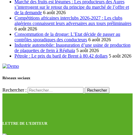
Marché des fruits est légumes : Les producteurs des Aures
s’interrogent sur le retour du principe du marché de l’offre et
de la demande
6 août 2026
Compétitions africaines interclubs 2026-2027 : Les clubs
algériens connaissent leurs adversaires aux tours préliminaires
6 août 2026
Consommation de la drogue: L’Etat décide de passer au
contrôles sporadiques des conducteurs
6 août 2026
Industrie automobile: Inauguration d’une usine de production
de plaquettes de frein à Réghaïa
5 août 2026
Pétrole : Le prix du baril de Brent à 80.42 dollars
5 août 2026
Réseaux sociaux
Rechercher :
LETTRE DE L’EDITEUR