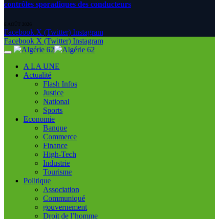
contrôles sporadiques des conducteurs
6 AOÛT 2026
Facebook
X (Twitter)
Instagram
Facebook
X (Twitter)
Instagram
A LA UNE
Actualité
Flash Infos
Justice
National
Sports
Economie
Banque
Commerce
Finance
High-Tech
Industrie
Tourisme
Politique
Association
Communiqué
gouvernement
Droit de l’homme