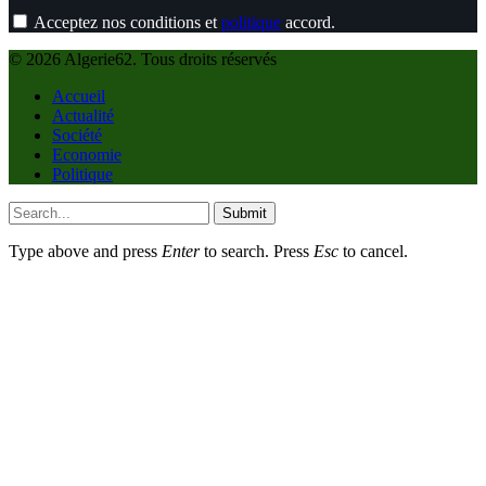
Acceptez nos conditions et
politique
accord.
© 2026 Algerie62. Tous droits réservés
Accueil
Actualité
Société
Economie
Politique
Submit
Type above and press
Enter
to search. Press
Esc
to cancel.