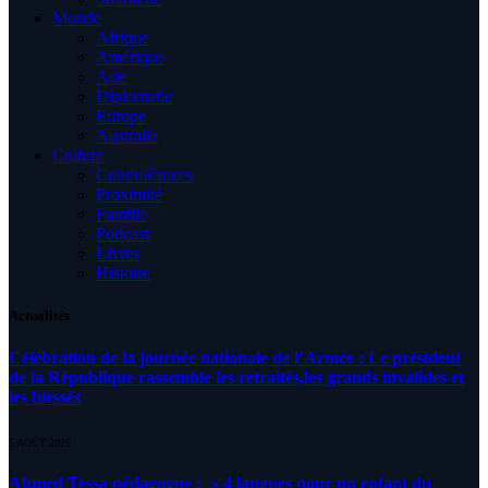
Monde
Afrique
Amérique
Asie
Diplomatie
Europe
Australia
Culture
Condoléances
Proximité
Famille
Podcast
Livres
Histoire
Actualités
Célébration de la journée nationale de l’Armée : Le président
de la République rassemble les retraités,les grands invalides et
les blessés
5 AOÛT 2026
Ahmed Tessa pédagogue : » 4 langues pour un enfant du