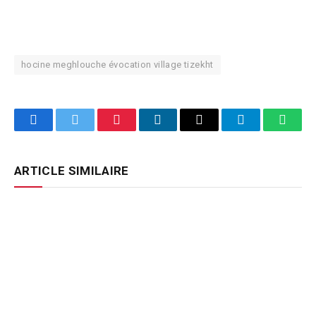
hocine meghlouche évocation village tizekht
Facebook
Twitter
Pinterest
LinkedIn
Email
Telegram
Whats
ARTICLE SIMILAIRE