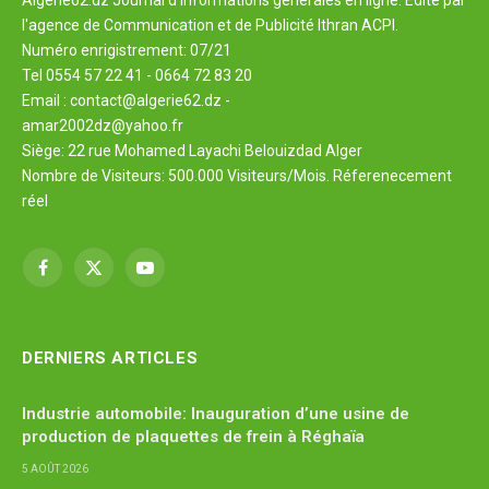
l'agence de Communication et de Publicité Ithran ACPI.
Numéro enrigistrement: 07/21
Tel 0554 57 22 41 - 0664 72 83 20
Email : contact@algerie62.dz -
amar2002dz@yahoo.fr
Siège: 22 rue Mohamed Layachi Belouizdad Alger
Nombre de Visiteurs: 500.000 Visiteurs/Mois. Réferenecement
réel
Facebook
X
YouTube
(Twitter)
DERNIERS ARTICLES
Industrie automobile: Inauguration d’une usine de
production de plaquettes de frein à Réghaïa
5 AOÛT 2026