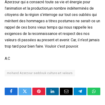
Azerzour qui a consacré toute sa vie et énergie pour
l’animation et la production,un nombre indéterminés de
citoyens de la région s’interroge sur tout ces oubliés qui
méritent des hommages a titres postumes ne serait-ce un
rappel de ces bons vieux temps qui nous rappelle les
exigences de la reconnaissance et respect des nos
valeurs di passées au present et avenir. Car, il n’est jamais
trop tard pour bien faire. Vouloir c’est pouvoir.
A.C
mohand Azerzour seddouk culture art valeurs
Facebook
Twitter
Pinterest
LinkedIn
Email
Telegram
Whats