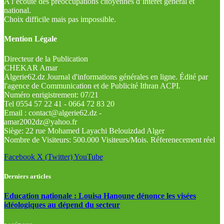
A l’écoute des préoccupations citoyennes d’intérêt général et
national.
Choix difficile mais pas impossible.
Mention Légale
Directeur de la Publication
CHEKAR Amar
Algerie62.dz Journal d'informations générales en ligne. Édité par
l'agence de Communication et de Publicité Ithran ACPI.
Numéro enrigistrement: 07/21
Tel 0554 57 22 41 - 0664 72 83 20
Email : contact@algerie62.dz -
amar2002dz@yahoo.fr
Siège: 22 rue Mohamed Layachi Belouizdad Alger
Nombre de Visiteurs: 500.000 Visiteurs/Mois. Réferenecement réel
Facebook
X (Twitter)
YouTube
Derniers articles
Education nationale : Louisa Hanoune dénonce les visées
idéologiques au dépend du secteur