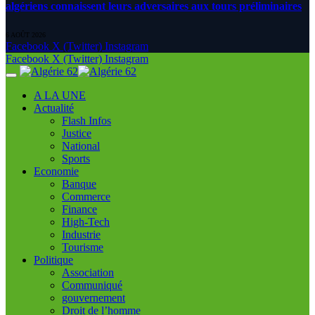
algériens connaissent leurs adversaires aux tours préliminaires
6 AOÛT 2026
Facebook
X (Twitter)
Instagram
Facebook
X (Twitter)
Instagram
A LA UNE
Actualité
Flash Infos
Justice
National
Sports
Economie
Banque
Commerce
Finance
High-Tech
Industrie
Tourisme
Politique
Association
Communiqué
gouvernement
Droit de l’homme