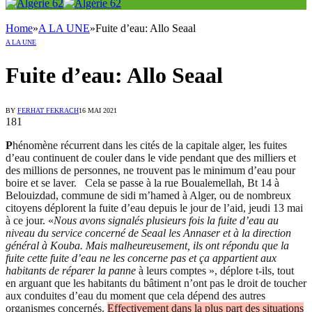
Home
»
A LA UNE
»
Fuite d’eau: Allo Seaal
A LA UNE
Fuite d’eau: Allo Seaal
BY
FERHAT FEKRACH
16 MAI 2021
181
P
hénomène récurrent dans les cités de la capitale alger, les fuites
d’eau continuent de couler dans le vide pendant que des milliers et
des millions de personnes, ne trouvent pas le minimum d’eau pour
boire et se laver. Cela se passe à la rue Boualemellah, Bt 14 à
Belouizdad, commune de sidi m’hamed à Alger, ou de nombreux
citoyens déplorent la fuite d’eau depuis le jour de l’aid, jeudi 13 mai
à ce jour. «
Nous avons signalés plusieurs fois la fuite d’eau au
niveau du service concerné de Seaal les Annaser et à la direction
général à Kouba. Mais malheureusement, ils ont répondu que la
fuite cette fuite d’eau ne les concerne pas et ça appartient aux
habitants de réparer la panne
à leurs comptes », déplore t-ils, tout
en arguant que les habitants du bâtiment n’ont pas le droit de toucher
aux conduites d’eau du moment que cela dépend des autres
organismes concernés.
Effectivement dans la plus part des situations