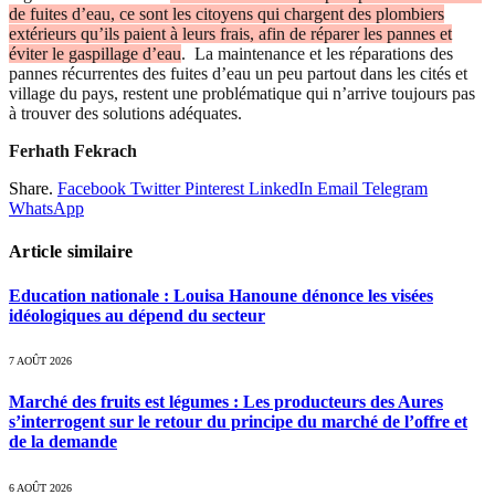
de fuites d’eau, ce sont les citoyens qui chargent des plombiers
extérieurs qu’ils paient à leurs frais, afin de réparer les pannes et
éviter le gaspillage d’eau
. La maintenance et les réparations des
pannes récurrentes des fuites d’eau un peu partout dans les cités et
village du pays, restent une problématique qui n’arrive toujours pas
à trouver des solutions adéquates.
Ferhath Fekrach
Share.
Facebook
Twitter
Pinterest
LinkedIn
Email
Telegram
WhatsApp
Article similaire
Education nationale : Louisa Hanoune dénonce les visées
idéologiques au dépend du secteur
7 AOÛT 2026
Marché des fruits est légumes : Les producteurs des Aures
s’interrogent sur le retour du principe du marché de l’offre et
de la demande
6 AOÛT 2026