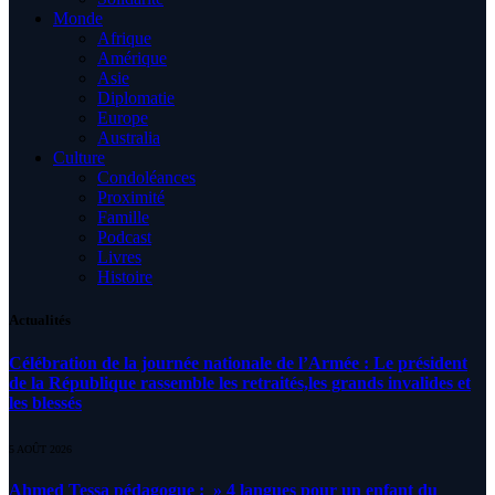
Monde
Afrique
Amérique
Asie
Diplomatie
Europe
Australia
Culture
Condoléances
Proximité
Famille
Podcast
Livres
Histoire
Actualités
Célébration de la journée nationale de l’Armée : Le président
de la République rassemble les retraités,les grands invalides et
les blessés
5 AOÛT 2026
Ahmed Tessa pédagogue : » 4 langues pour un enfant du