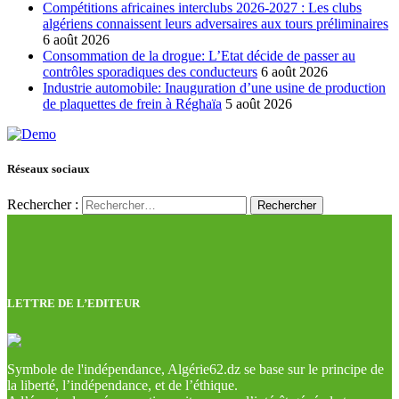
Compétitions africaines interclubs 2026-2027 : Les clubs
algériens connaissent leurs adversaires aux tours préliminaires
6 août 2026
Consommation de la drogue: L’Etat décide de passer au
contrôles sporadiques des conducteurs
6 août 2026
Industrie automobile: Inauguration d’une usine de production
de plaquettes de frein à Réghaïa
5 août 2026
Réseaux sociaux
Rechercher :
LETTRE DE L’EDITEUR
Symbole de l'indépendance, Algérie62.dz se base sur le principe de
la liberté, l’indépendance, et de l’éthique.