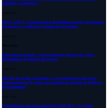
primaire, ça déroute «
4 AOÛT 2026
MDN-ANP: Le président de la République honore la mémoire
des martyrs et celles des victimes du terrorisme
4 AOÛT 2026
What's Hot
Education nationale : Louisa Hanoune dénonce les visées
idéologiques au dépend du secteur
7 AOÛT 2026
Marché des fruits est légumes : Les producteurs des Aures
s’interrogent sur le retour du principe du marché de l’offre et
de la demande
6 AOÛT 2026
Compétitions africaines interclubs 2026-2027 : Les clubs