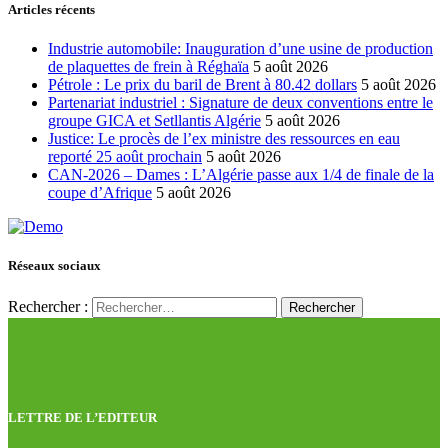
Articles récents
Industrie automobile: Inauguration d’une usine de production
de plaquettes de frein à Réghaïa
5 août 2026
Pétrole : Le prix du baril de Brent à 80.42 dollars
5 août 2026
Partenariat industriel : Signature de deux conventions entre le
groupe GICA et Setllantis Algérie
5 août 2026
Justice: Le procès de l’ex ministre des ressources en eau
reporté 25 août prochain
5 août 2026
CAN-2026 – Dames : L’Algérie passe aux 1/4 de finale de la
coupe d’Afrique
5 août 2026
Réseaux sociaux
Rechercher :
LETTRE DE L’EDITEUR