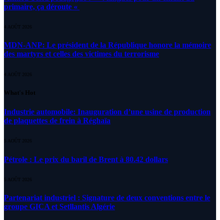
primaire, ça déroute «
4 AOÛT 2026
MDN-ANP: Le président de la République honore la mémoire
des martyrs et celles des victimes du terrorisme
4 AOÛT 2026
What's Hot
Industrie automobile: Inauguration d’une usine de production
de plaquettes de frein à Réghaïa
5 AOÛT 2026
Pétrole : Le prix du baril de Brent à 80.42 dollars
5 AOÛT 2026
Partenariat industriel : Signature de deux conventions entre le
groupe GICA et Setllantis Algérie