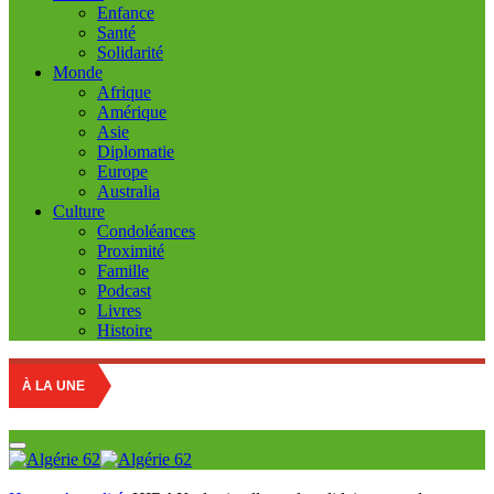
Enfance
Santé
Solidarité
Monde
Afrique
Amérique
Asie
Diplomatie
Europe
Australia
Culture
Condoléances
Proximité
Famille
Podcast
Livres
Histoire
À LA UNE