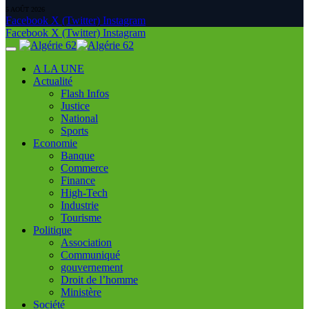
5 AOÛT 2026
Facebook
X (Twitter)
Instagram
Facebook
X (Twitter)
Instagram
A LA UNE
Actualité
Flash Infos
Justice
National
Sports
Economie
Banque
Commerce
Finance
High-Tech
Industrie
Tourisme
Politique
Association
Communiqué
gouvernement
Droit de l’homme
Ministère
Société