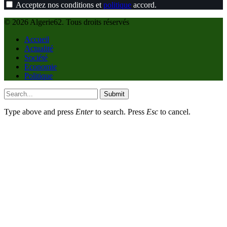
Acceptez nos conditions et
politique
accord.
© 2026 Algerie62. Tous droits réservés
Accueil
Actualité
Société
Economie
Politique
Submit
Type above and press
Enter
to search. Press
Esc
to cancel.