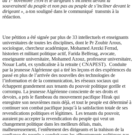
du 1
novembre 1954 et le dirigeant s’inclinent devant la
souveraineté du peuple et non pas au peuple de s’incliner devant le
dirigeant »,
a-ton souligné dans le communiqué transmis à la
rédaction.
Une pétition a été signée par plus de 33 intellectuels et enseignants
universitaires de toutes les disciplines, dont le Pr Zoubir Arous,
sociologue, chercheur académique, Mohamed Arezki Ferrad,
historien et militant politique actif, Farida Belferag, avocate,
enseignante universitaire, Mohamed Azouz, professeur universitaire,
Nouar Larbi, ex syndicaliste à la retraite ( CNAPEST). Conduite
par la jeunesse Algérienne qui a tiré les leçons et des expériences du
passé en plus de l’arrivée des nouvelles des technologies de
l’information et de la communication, les réseaux sociaux qui
échappent grandement aux tenants du pouvoir politique gorille et
corrompu. La jeunesse Algérienne consciente de ses droits et
devoirs, a pris le flambeau du mouvement pacifique Hirak qui
enregistre son neuvièmes mois déjà, et tout le peuple est déterminé à
continuer son combat pacifique jusqu’à la satisfaction totale de ses
revendications politiques et légitimes. Les tenants du pouvoir,
auraient pu accepter la revendication du peuple qui veut un
changement politique dans les meilleurs délais, mais,
malheureusement, l’entêtement des dirigeants et la trahison de la
confiance du peuple a conduit vers les affrontements politiques par