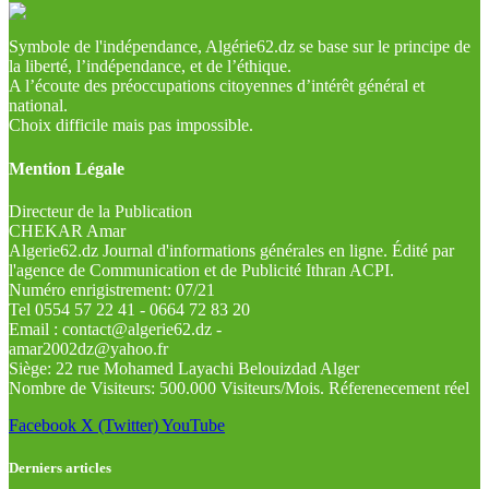
Symbole de l'indépendance, Algérie62.dz se base sur le principe de
la liberté, l’indépendance, et de l’éthique.
A l’écoute des préoccupations citoyennes d’intérêt général et
national.
Choix difficile mais pas impossible.
Mention Légale
Directeur de la Publication
CHEKAR Amar
Algerie62.dz Journal d'informations générales en ligne. Édité par
l'agence de Communication et de Publicité Ithran ACPI.
Numéro enrigistrement: 07/21
Tel 0554 57 22 41 - 0664 72 83 20
Email : contact@algerie62.dz -
amar2002dz@yahoo.fr
Siège: 22 rue Mohamed Layachi Belouizdad Alger
Nombre de Visiteurs: 500.000 Visiteurs/Mois. Réferenecement réel
Facebook
X (Twitter)
YouTube
Derniers articles