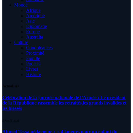
Monde
Afrique
Amérique
Asie
Diplomatie
Europe
Australia
Culture
Condoléances
Proximité
Famille
Podcast
Livres
Histoire
Actualités
Célébration de la journée nationale de l’Armée : Le président
de la République rassemble les retraités,les grands invalides et
les blessés
5 AOÛT 2026
Ahmed Tessa pédagogue : » 4 langues pour un enfant du