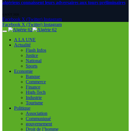
algériens connaissent leurs adversaires aux tours préliminaires
6 AOÛT 2026
Facebook
X (Twitter)
Instagram
Facebook
X (Twitter)
Instagram
A LA UNE
Actualité
Flash Infos
Justice
National
Sports
Economie
Banque
Commerce
Finance
High-Tech
Industrie
Tourisme
Politique
Association
Communiqué
gouvernement
Droit de l’homme