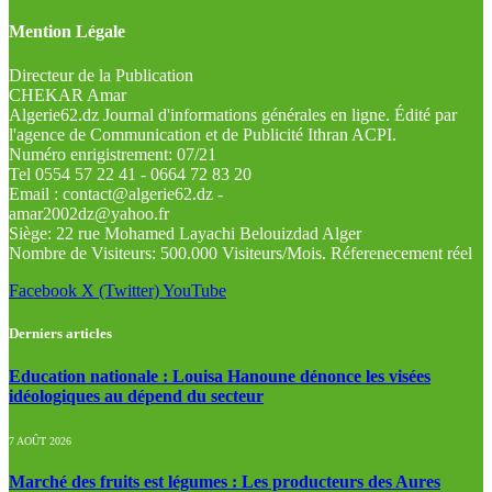
Mention Légale
Directeur de la Publication
CHEKAR Amar
Algerie62.dz Journal d'informations générales en ligne. Édité par
l'agence de Communication et de Publicité Ithran ACPI.
Numéro enrigistrement: 07/21
Tel 0554 57 22 41 - 0664 72 83 20
Email : contact@algerie62.dz -
amar2002dz@yahoo.fr
Siège: 22 rue Mohamed Layachi Belouizdad Alger
Nombre de Visiteurs: 500.000 Visiteurs/Mois. Réferenecement réel
Facebook
X (Twitter)
YouTube
Derniers articles
Education nationale : Louisa Hanoune dénonce les visées
idéologiques au dépend du secteur
7 AOÛT 2026
Marché des fruits est légumes : Les producteurs des Aures