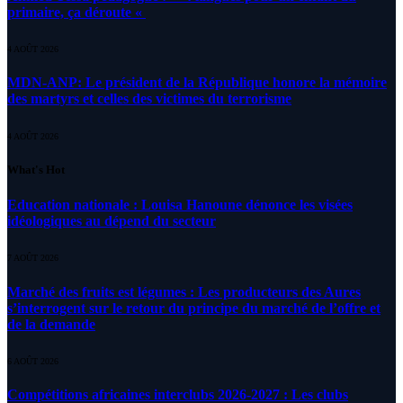
primaire, ça déroute «
4 AOÛT 2026
MDN-ANP: Le président de la République honore la mémoire
des martyrs et celles des victimes du terrorisme
4 AOÛT 2026
What's Hot
Education nationale : Louisa Hanoune dénonce les visées
idéologiques au dépend du secteur
7 AOÛT 2026
Marché des fruits est légumes : Les producteurs des Aures
s’interrogent sur le retour du principe du marché de l’offre et
de la demande
6 AOÛT 2026
Compétitions africaines interclubs 2026-2027 : Les clubs