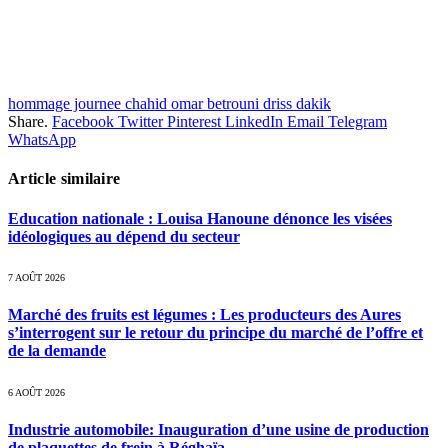
hommage journee chahid omar betrouni driss dakik
Share.
Facebook
Twitter
Pinterest
LinkedIn
Email
Telegram
WhatsApp
Article similaire
Education nationale : Louisa Hanoune dénonce les visées
idéologiques au dépend du secteur
7 AOÛT 2026
Marché des fruits est légumes : Les producteurs des Aures
s’interrogent sur le retour du principe du marché de l’offre et
de la demande
6 AOÛT 2026
Industrie automobile: Inauguration d’une usine de production
de plaquettes de frein à Réghaïa