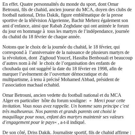
En effet. Quatre personnalités du monde du sport, dont Omar
Betrouni, fils de chahid, ancien joueur du MCA, doyen des clubs de
football national, Driss Dakik, figure emblématique de la presse
sportive de la télévision Algerienne, Bachir Mehrez également son
ami d’enfance, ainsi que Rabah Zeghdane qui ont animée le forum
du jour en hommage à tous les martyrs de l’indépendance, journée
du chahid du 18 février de chaque année.
Notons que le choix de la journée du chahid, le 18 février, qui
correspond à l’anniversaire de la naissance de plusieurs martyrs de
la révolution, dont Zighoud Youcef, Hassiba Benbouali et beaucoup
d’autres nom à été le choix de l’organisation des enfants de
chouhada qui ont suggéré la date du 18 février en 1998, afin de
marquer l’avènement de l’ouverture démocratique et du
multipartisme, à tenu à précisé Mohamed Abbad, président de
l’association machaal echahid.
Omar Betrouni, ancien vedette du football national et du MCA
Alger en particulier hôte du forum souligne: »
Merci pour cette
invitation. Vous nous avez rappelle. Un homme sans principe c’est
très malheureux. Nos parents et grands parents ont choisi le
maquillage pour nous, enfant des martyrs maintenir ses valeurs
d’engagement pour le pays
« , a-t-il indiqué.
De son côté, Driss Dakik. Journaliste sportif, fils de chahid affirme :