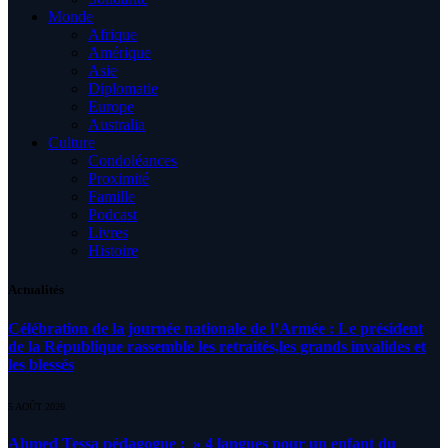
Monde
Afrique
Amérique
Asie
Diplomatie
Europe
Australia
Culture
Condoléances
Proximité
Famille
Podcast
Livres
Histoire
Actualités
Célébration de la journée nationale de l’Armée : Le président
de la République rassemble les retraités,les grands invalides et
les blessés
5 AOÛT 2026
Ahmed Tessa pédagogue : » 4 langues pour un enfant du