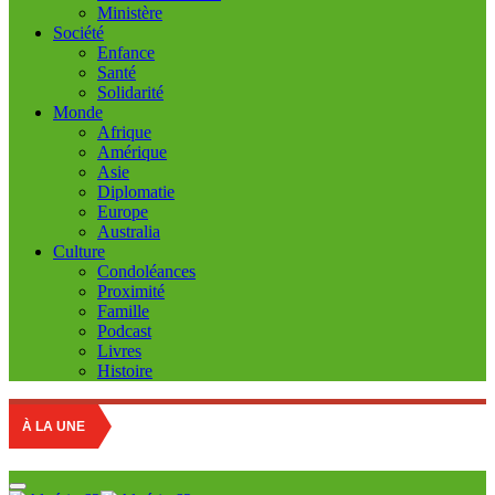
Ministère
Société
Enfance
Santé
Solidarité
Monde
Afrique
Amérique
Asie
Diplomatie
Europe
Australia
Culture
Condoléances
Proximité
Famille
Podcast
Livres
Histoire
Edu
À LA UNE