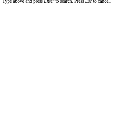
Type above and press
Enter
to search. Press
Esc
to cancel.