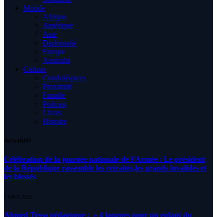
Monde
Afrique
Amérique
Asie
Diplomatie
Europe
Australia
Culture
Condoléances
Proximité
Famille
Podcast
Livres
Histoire
Actualités
Célébration de la journée nationale de l’Armée : Le président
de la République rassemble les retraités,les grands invalides et
les blessés
5 AOÛT 2026
Ahmed Tessa pédagogue : » 4 langues pour un enfant du