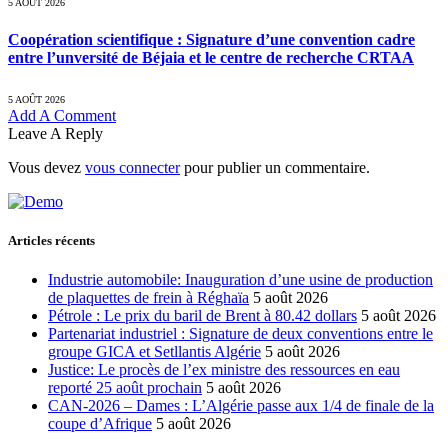
5 AOÛT 2026
Coopération scientifique : Signature d’une convention cadre
entre l’unversité de Béjaia et le centre de recherche CRTAA
5 AOÛT 2026
Add A Comment
Leave A Reply
Vous devez
vous connecter
pour publier un commentaire.
Articles récents
Industrie automobile: Inauguration d’une usine de production
de plaquettes de frein à Réghaïa
5 août 2026
Pétrole : Le prix du baril de Brent à 80.42 dollars
5 août 2026
Partenariat industriel : Signature de deux conventions entre le
groupe GICA et Setllantis Algérie
5 août 2026
Justice: Le procès de l’ex ministre des ressources en eau
reporté 25 août prochain
5 août 2026
CAN-2026 – Dames : L’Algérie passe aux 1/4 de finale de la
coupe d’Afrique
5 août 2026