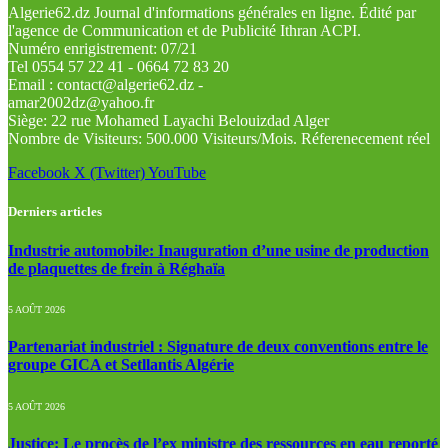
Algerie62.dz Journal d'informations générales en ligne. Édité par
l'agence de Communication et de Publicité Ithran ACPI.
Numéro enrigistrement: 07/21
Tel 0554 57 22 41 - 0664 72 83 20
Email : contact@algerie62.dz -
amar2002dz@yahoo.fr
Siège: 22 rue Mohamed Layachi Belouizdad Alger
Nombre de Visiteurs: 500.000 Visiteurs/Mois. Réferenecement réel
Facebook
X (Twitter)
YouTube
Derniers articles
Industrie automobile: Inauguration d’une usine de production
de plaquettes de frein à Réghaïa
5 AOÛT 2026
Partenariat industriel : Signature de deux conventions entre le
groupe GICA et Setllantis Algérie
5 AOÛT 2026
Justice: Le procès de l’ex ministre des ressources en eau reporté