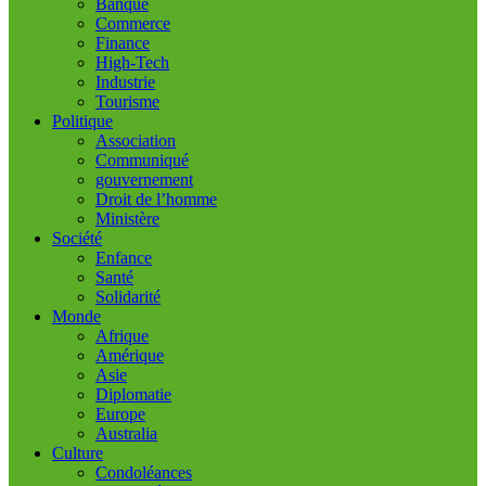
Banque
Commerce
Finance
High-Tech
Industrie
Tourisme
Politique
Association
Communiqué
gouvernement
Droit de l’homme
Ministère
Société
Enfance
Santé
Solidarité
Monde
Afrique
Amérique
Asie
Diplomatie
Europe
Australia
Culture
Condoléances