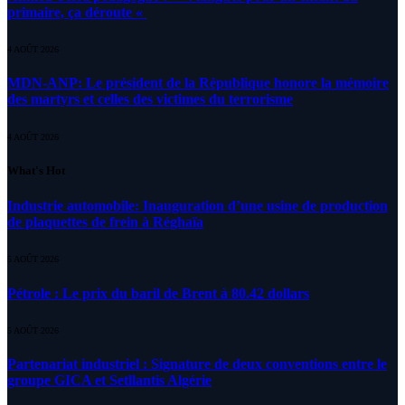
primaire, ça déroute «
4 AOÛT 2026
MDN-ANP: Le président de la République honore la mémoire
des martyrs et celles des victimes du terrorisme
4 AOÛT 2026
What's Hot
Industrie automobile: Inauguration d’une usine de production
de plaquettes de frein à Réghaïa
5 AOÛT 2026
Pétrole : Le prix du baril de Brent à 80.42 dollars
5 AOÛT 2026
Partenariat industriel : Signature de deux conventions entre le
groupe GICA et Setllantis Algérie