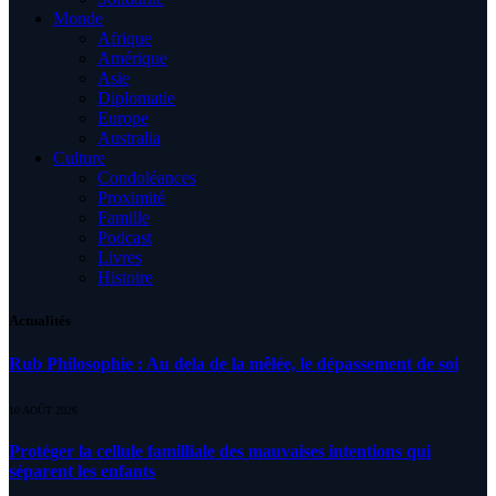
Monde
Afrique
Amérique
Asie
Diplomatie
Europe
Australia
Culture
Condoléances
Proximité
Famille
Podcast
Livres
Histoire
Actualités
Rub Philosophie : Au dela de la mêlée, le dépassement de soi
10 AOÛT 2026
Protéger la cellule familliale des mauvaises intentions qui
séparent les enfants