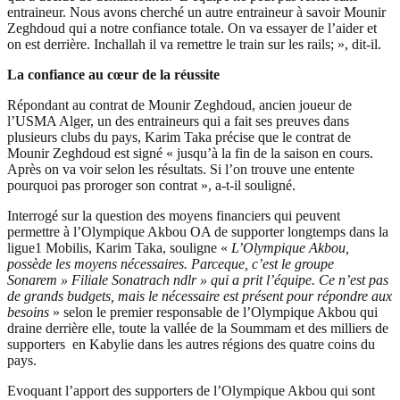
entraineur. Nous avons cherché un autre entraineur à savoir Mounir
Zeghdoud qui a notre confiance totale. On va essayer de l’aider et
on est derrière. Inchallah il va remettre le train sur les rails; », dit-il.
La confiance au cœur de la réussite
Répondant au contrat de Mounir Zeghdoud, ancien joueur de
l’USMA Alger, un des entraineurs qui a fait ses preuves dans
plusieurs clubs du pays, Karim Taka précise que le contrat de
Mounir Zeghdoud est signé « jusqu’à la fin de la saison en cours.
Après on va voir selon les résultats. Si l’on trouve une entente
pourquoi pas proroger son contrat », a-t-il souligné.
Interrogé sur la question des moyens financiers qui peuvent
permettre à l’Olympique Akbou OA de supporter longtemps dans la
ligue1 Mobilis, Karim Taka, souligne «
L’Olympique Akbou,
possède les moyens nécessaires. Parceque, c’est le groupe
Sonarem » Filiale Sonatrach ndlr » qui a prit l’équipe. Ce n’est pas
de grands budgets, mais le nécessaire est présent pour répondre aux
besoins
» selon le premier responsable de l’Olympique Akbou qui
draine derrière elle, toute la vallée de la Soummam et des milliers de
supporters en Kabylie dans les autres régions des quatre coins du
pays.
Evoquant l’apport des supporters de l’Olympique Akbou qui sont