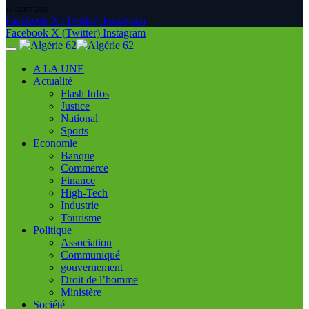
10 AOÛT 2026
Facebook
X (Twitter)
Instagram
Facebook
X (Twitter)
Instagram
A LA UNE
Actualité
Flash Infos
Justice
National
Sports
Economie
Banque
Commerce
Finance
High-Tech
Industrie
Tourisme
Politique
Association
Communiqué
gouvernement
Droit de l’homme
Ministère
Société