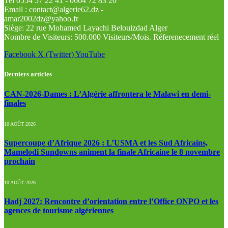
Tel 0554 57 22 41 - 0664 72 83 20
Email : contact@algerie62.dz -
amar2002dz@yahoo.fr
Siège: 22 rue Mohamed Layachi Belouizdad Alger
Nombre de Visiteurs: 500.000 Visiteurs/Mois. Réferenecement réel
Facebook
X (Twitter)
YouTube
Derniers articles
CAN-2026-Dames : L’Algérie affrontera le Malawi en demi-
finales
10 AOÛT 2026
Supercoupe d’Afrique 2026 : L’USMA et les Sud Africains,
Mamelodi Sundowns animent la finale Africaine le 8 novembre
prochain
10 AOÛT 2026
Hadj 2027: Rencontre d’orientation entre l’Office ONPO et les
agences de tourisme algériennes