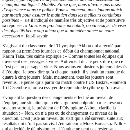
championnat ligue 1 Mobilis. Parce que, nous n’avons pas assez
d’expérience dans ce pallier. Pour le moment, nous jouons match
par match pour assurer le maintien dans les meilleurs conditions
possibles
», a-t-il indiqué de manière très objective et de poursuivre
sa réponse :
« La saison prochaine inchallah, on va essayer de viser
des objectifs beaucoup mieux que la première année de notre
accession
», fait-il savoir
S’agissant du classement de l’Olympique Akbou qui a reculé par
rapport au premières journées et début du championnat national,
Karim Taka, très calme explique : « Comme toutes les équipes qui
traversent des passages à vides. Autrement dit. Je peux dire que ce
n’est pas un passage à vide. Nous avons eu plusieurs joueurs blessés
à l’équipe. Je peux dire qu’a chaque match, il y avait un manque de
quatre à cinq joueurs. Mais, maintenant, tous les joueurs sont
revenus. Je pense qu’a partir du match contre l’US Biskra, «Samedi
15 Décembre », on va essayer de reprendre le rythme qu’on avait.
Evoquant la question des changements effectué au niveau de
l’équipe, une situation qui a été largement colporté par les réseaux
sociaux surtout, le président de l’Olympique Akbou clarifie la
situation : « Non, on n’a pas eu de changement au niveau de la
direction. C’est juste au niveau du staff qui a été survenu suite aux
résultats qui n’ont pas suivis. L’entraineur « Moez Bouaakaz Ndlr »
qui a décidé de démissionner. L’équipe ne peut pas rester sans