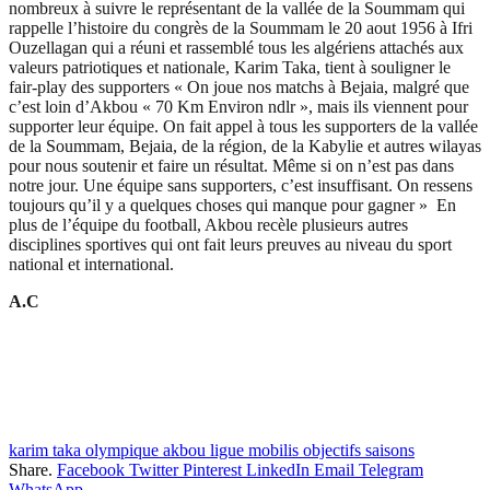
nombreux à suivre le représentant de la vallée de la Soummam qui
rappelle l’histoire du congrès de la Soummam le 20 aout 1956 à Ifri
Ouzellagan qui a réuni et rassemblé tous les algériens attachés aux
valeurs patriotiques et nationale, Karim Taka, tient à souligner le
fair-play des supporters « On joue nos matchs à Bejaia, malgré que
c’est loin d’Akbou « 70 Km Environ ndlr », mais ils viennent pour
supporter leur équipe. On fait appel à tous les supporters de la vallée
de la Soummam, Bejaia, de la région, de la Kabylie et autres wilayas
pour nous soutenir et faire un résultat. Même si on n’est pas dans
notre jour. Une équipe sans supporters, c’est insuffisant. On ressens
toujours qu’il y a quelques choses qui manque pour gagner » En
plus de l’équipe du football, Akbou recèle plusieurs autres
disciplines sportives qui ont fait leurs preuves au niveau du sport
national et international.
A.C
karim taka olympique akbou ligue mobilis objectifs saisons
Share.
Facebook
Twitter
Pinterest
LinkedIn
Email
Telegram
WhatsApp