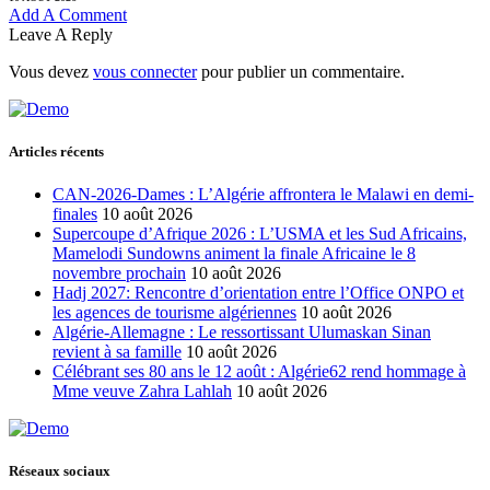
Add A Comment
Leave A Reply
Vous devez
vous connecter
pour publier un commentaire.
Articles récents
CAN-2026-Dames : L’Algérie affrontera le Malawi en demi-
finales
10 août 2026
Supercoupe d’Afrique 2026 : L’USMA et les Sud Africains,
Mamelodi Sundowns animent la finale Africaine le 8
novembre prochain
10 août 2026
Hadj 2027: Rencontre d’orientation entre l’Office ONPO et
les agences de tourisme algériennes
10 août 2026
Algérie-Allemagne : Le ressortissant Ulumaskan Sinan
revient à sa famille
10 août 2026
Célébrant ses 80 ans le 12 août : Algérie62 rend hommage à
Mme veuve Zahra Lahlah
10 août 2026
Réseaux sociaux