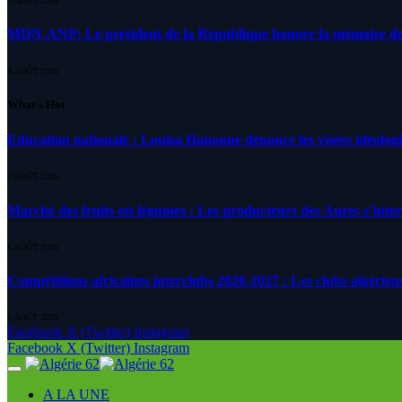
4 AOÛT 2026
MDN-ANP: Le président de la République honore la mémoire des m
4 AOÛT 2026
What's Hot
Education nationale : Louisa Hanoune dénonce les visées idéolog
7 AOÛT 2026
Marché des fruits est légumes : Les producteurs des Aures s’inte
6 AOÛT 2026
Compétitions africaines interclubs 2026-2027 : Les clubs algérien
6 AOÛT 2026
Facebook
X (Twitter)
Instagram
Facebook
X (Twitter)
Instagram
A LA UNE