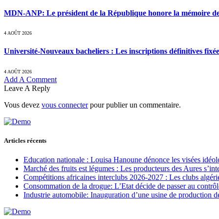
MDN-ANP: Le président de la République honore la mémoire des m
4 AOÛT 2026
Université-Nouveaux bacheliers : Les inscriptions définitives fixé
4 AOÛT 2026
Add A Comment
Leave A Reply
Vous devez
vous connecter
pour publier un commentaire.
Articles récents
Education nationale : Louisa Hanoune dénonce les visées idéol
Marché des fruits est légumes : Les producteurs des Aures s’int
Compétitions africaines interclubs 2026-2027 : Les clubs algérie
Consommation de la drogue: L’Etat décide de passer au contrôl
Industrie automobile: Inauguration d’une usine de production de