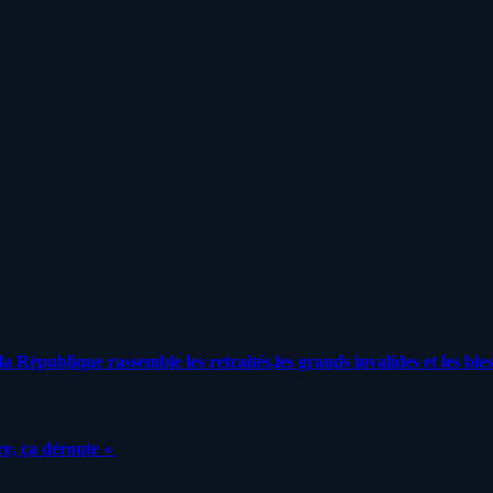
a République rassemble les retraités,les grands invalides et les bles
e, ça déroute «