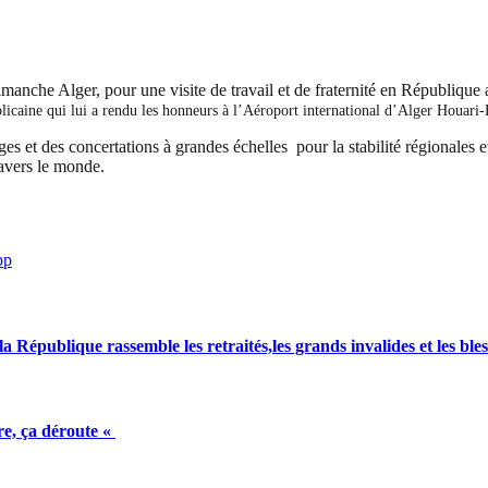
anche Alger, pour une visite de travail et de fraternité en République 
licaine qui lui a rendu les honneurs à l’Aéroport international d’Alger Houar
es et des concertations à grandes échelles pour la stabilité régionales et
travers le monde.
pp
a République rassemble les retraités,les grands invalides et les bles
e, ça déroute «