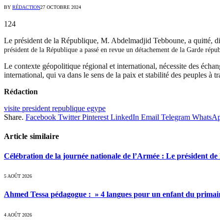
BY
RÉDACTION
27 OCTOBRE 2024
124
Le président de la République, M. Abdelmadjid Tebboune, a quitté, dim
président de la République a passé en revue un détachement de la Garde répub
Le contexte géopolitique régional et international, nécessite des échang
international, qui va dans le sens de la paix et stabilité des peuples à 
Rédaction
visite president republique egype
Share.
Facebook
Twitter
Pinterest
LinkedIn
Email
Telegram
WhatsA
Article similaire
Célébration de la journée nationale de l’Armée : Le président de l
5 AOÛT 2026
Ahmed Tessa pédagogue : » 4 langues pour un enfant du primair
4 AOÛT 2026