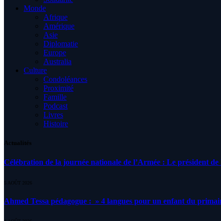
Monde
Afrique
Amérique
Asie
Diplomatie
Europe
Australia
Culture
Condoléances
Proximité
Famille
Podcast
Livres
Histoire
Actualités
Célébration de la journée nationale de l’Armée : Le président de l
5 AOÛT 2026
Ahmed Tessa pédagogue : » 4 langues pour un enfant du primair