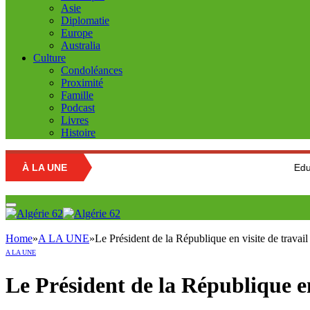
Asie
Diplomatie
Europe
Australia
Culture
Condoléances
Proximité
Famille
Podcast
Livres
Histoire
À LA UNE
Education nationa
Home
»
A LA UNE
»
Le Président de la République en visite de travai
A LA UNE
Le Président de la République en