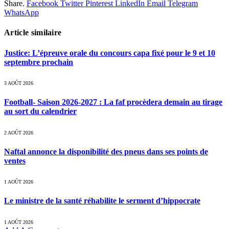
Share.
Facebook
Twitter
Pinterest
LinkedIn
Email
Telegram
WhatsApp
Article similaire
Justice: L’épreuve orale du concours capa fixé pour le 9 et 10
septembre prochain
3 AOÛT 2026
Football- Saison 2026-2027 : La faf procèdera demain au tirage
au sort du calendrier
2 AOÛT 2026
Naftal annonce la disponibilité des pneus dans ses points de
ventes
1 AOÛT 2026
Le ministre de la santé réhabilite le serment d’hippocrate
1 AOÛT 2026