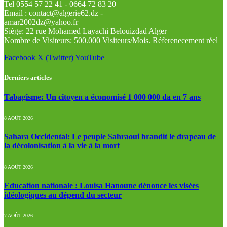
Tel 0554 57 22 41 - 0664 72 83 20
Email : contact@algerie62.dz -
amar2002dz@yahoo.fr
Siège: 22 rue Mohamed Layachi Belouizdad Alger
Nombre de Visiteurs: 500.000 Visiteurs/Mois. Réferenecement réel
Facebook
X (Twitter)
YouTube
Derniers articles
Tabagisme: Un citoyen a économisé 1 000 000 da en 7 ans
8 AOÛT 2026
Sahara Occidental: Le peuple Sahraoui brandit le drapeau de
la décolonisation à la vie à la mort
8 AOÛT 2026
Education nationale : Louisa Hanoune dénonce les visées
idéologiques au dépend du secteur
7 AOÛT 2026