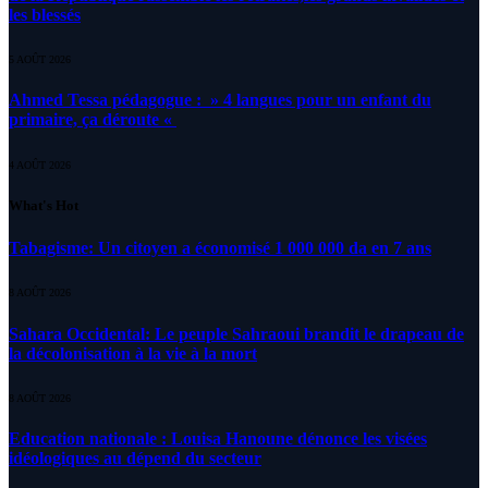
les blessés
5 AOÛT 2026
Ahmed Tessa pédagogue : » 4 langues pour un enfant du
primaire, ça déroute «
4 AOÛT 2026
What's Hot
Tabagisme: Un citoyen a économisé 1 000 000 da en 7 ans
8 AOÛT 2026
Sahara Occidental: Le peuple Sahraoui brandit le drapeau de
la décolonisation à la vie à la mort
8 AOÛT 2026
Education nationale : Louisa Hanoune dénonce les visées
idéologiques au dépend du secteur