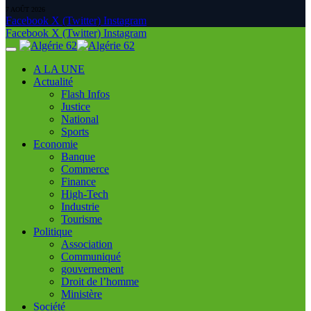
7 AOÛT 2026
Facebook
X (Twitter)
Instagram
Facebook
X (Twitter)
Instagram
A LA UNE
Actualité
Flash Infos
Justice
National
Sports
Economie
Banque
Commerce
Finance
High-Tech
Industrie
Tourisme
Politique
Association
Communiqué
gouvernement
Droit de l’homme
Ministère
Société