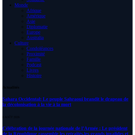
Monde
Afrique
Amérique
Asie
Diplomatie
Europe
Australia
Culture
Condoléances
Proximité
Famille
Podcast
Livres
Histoire
Actualités
Sahara Occidental: Le peuple Sahraoui brandit le drapeau de
la décolonisation à la vie à la mort
8 AOÛT 2026
Célébration de la journée nationale de l’Armée : Le président
de la République rassemble les retraités,les grands invalides et