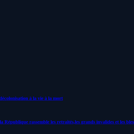
écolonisation à la vie à la mort
a République rassemble les retraités,les grands invalides et les bles