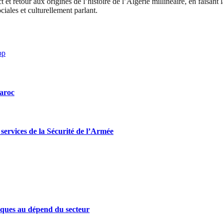
et retour aux origines de l’histoire de l’Algérie millineaire, en faisant 
iales et culturellement parlant.
pp
Maroc
ervices de la Sécurité de l’Armée
iques au dépend du secteur