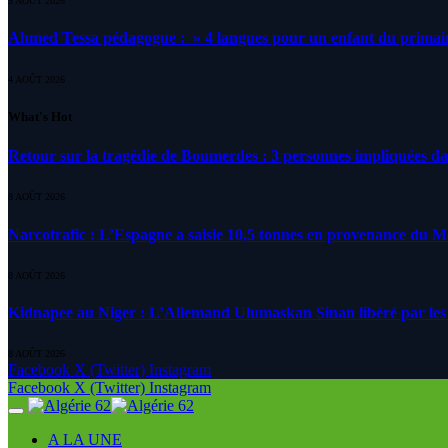
5 AOÛT 2026
Ahmed Tessa pédagogue : » 4 langues pour un enfant du primair
4 AOÛT 2026
What's Hot
Retour sur la tragédie de Boumerdes : 3 personnes impliquées d
8 AOÛT 2026
Narcotrafic : L’Espagne a saisie 10,5 tonnes en provenance du 
8 AOÛT 2026
Kidnapee au Niger : L’Allemand Ulumaskan Sinan libéré par les s
8 AOÛT 2026
Facebook
X (Twitter)
Instagram
Facebook
X (Twitter)
Instagram
A LA UNE