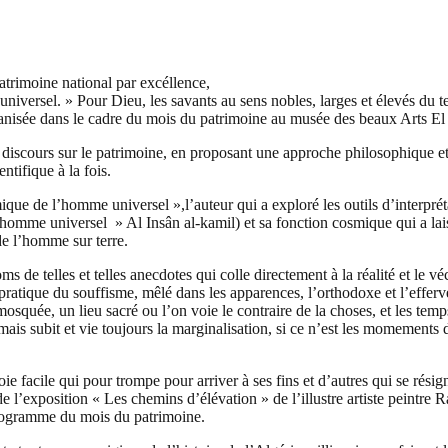
atrimoine national par excéllence,
iversel. » Pour Dieu, les savants au sens nobles, larges et élevés du t
ganisée dans le cadre du mois du patrimoine au musée des beaux Arts E
iscours sur le patrimoine, en proposant une approche philosophique et 
ntifique à la fois.
que de l’homme universel »,l’auteur qui a exploré les outils d’interprét
’homme universel » Al Insân al-kamil) et sa fonction cosmique qui a laiss
 de l’homme sur terre.
s de telles et telles anecdotes qui colle directement à la réalité e
ratique du souffisme, mêlé dans les apparences, l’orthodoxe et l’efferv
mosquée, un lieu sacré ou l’on voie le contraire de la choses, et les tem
, mais subit et vie toujours la marginalisation, si ce n’est les momement
acile qui pour trompe pour arriver à ses fins et d’autres qui se résign
é de l’exposition « Les chemins d’élévation » de l’illustre artiste peintr
 programme du mois du patrimoine.