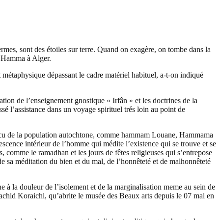
ermes, sont des étoiles sur terre. Quand on exagère, on tombe dans la
l Hamma à Alger.
métaphysique dépassant le cadre matériel habituel, a-t-on indiqué
ation de l’enseignement gnostique « Irfân » et les doctrines de la
é l’assistance dans un voyage spirituel trés loin au point de
t le vécu de la population autochtone, comme hammam Louane, Hammama
escence intérieur de l’homme qui médite l’existence qui se trouve et se
ps, comme le ramadhan et les jours de fêtes religieuses qui s’entrepose
s de sa méditation du bien et du mal, de l’honnêteté et de malhonnêteté
e à la douleur de l’isolement et de la marginalisation meme au sein de
e Rachid Koraichi, qu’abrite le musée des Beaux arts depuis le 07 mai en