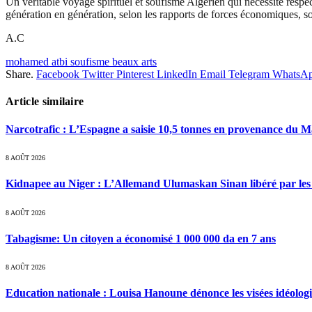
Un véritable voyage spirituel et soufisme Algérien qui necéssite respect 
génération en génération, selon les rapports de forces économiques, soc
A.C
mohamed atbi soufisme beaux arts
Share.
Facebook
Twitter
Pinterest
LinkedIn
Email
Telegram
WhatsA
Article similaire
Narcotrafic : L’Espagne a saisie 10,5 tonnes en provenance du 
8 AOÛT 2026
Kidnapee au Niger : L’Allemand Ulumaskan Sinan libéré par les s
8 AOÛT 2026
Tabagisme: Un citoyen a économisé 1 000 000 da en 7 ans
8 AOÛT 2026
Education nationale : Louisa Hanoune dénonce les visées idéolog