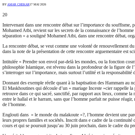
BY
AMAR CHEKAR
17 MAI 2026
20
Intervenant dans une rencontre débat sur l’importance du souffisme, p
Mohamed Atbi, revient sur les secrets de la connaissance de l’homme un
séparation » a souligné Mohamed Atbi, dans une rencontre débat, or
La rencontre débat, se veut comme une volonté de renouvellement du d
dans la note de la présentation de cette rencontre arguementaire est scie
Intitulée « Prendre son envol par-delà les mondes, ou la fonction cosmi
philosophie Islamique, est révenu dans la profondeur de la figure de l
s’interroger sur l’importance, mais surtout l’utilité et la responsabilité
Donnant des exemple réelle quant à la baptisation des Hammam au nom
El Maskhoutines qui découle d’un « mariage Inceste »cier rappelle la p
retrouve dans ce qui sacré, sanctifié, par rapport aux lieux, comme la 
entre le hallal et le harram, sans que l’homme parfait ne puisse réagir
de l’homme.
Englouti dans » le monde du malakoute »?, l’homme devient une paroie f
leurs propres familles et sociétés. Inscrit dans e cadre de la continuit
cours et qui se poursuit jusqu’au 30 juin prochain, dans le cadre du