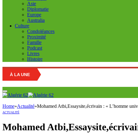
Asie
Diplomatie
Europe
Australia
Culture
Condoléances
Proximité
Famille
Podcast
Livres
Histoire
À LA UNE
Home
»
Actualité
»
Mohamed Atbi,Essaysite,écrivain : « L’homme unive
ACTUALITÉ
Mohamed Atbi,Essaysite,écrivain