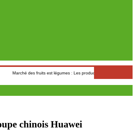
s fruits est légumes : Les producteurs des Aures s’interrogent sur le 
roupe chinois Huawei