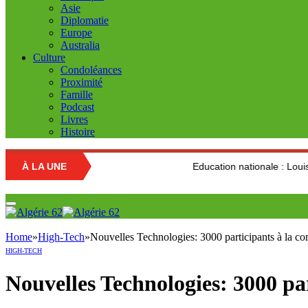
Asie
Diplomatie
Europe
Australia
Culture
Condoléances
Proximité
Famille
Podcast
Livres
Histoire
À LA UNE
Education nationale : Louisa Hanoune dén
Home
»
High-Tech
»
Nouvelles Technologies: 3000 participants à la c
HIGH-TECH
Nouvelles Technologies: 3000 pa