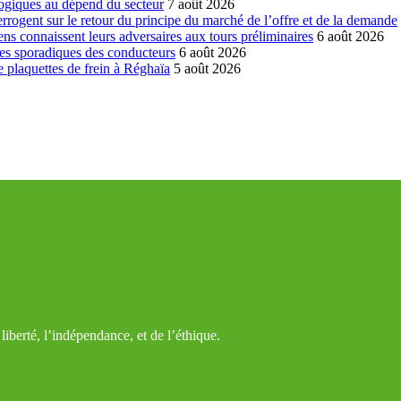
ogiques au dépend du secteur
7 août 2026
errogent sur le retour du principe du marché de l’offre et de la demande
ns connaissent leurs adversaires aux tours préliminaires
6 août 2026
es sporadiques des conducteurs
6 août 2026
 plaquettes de frein à Réghaïa
5 août 2026
iberté, l’indépendance, et de l’éthique.