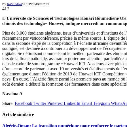
BY
NASSIMA A
16 SEPTEMBRE 2020
417
L’Université de Sciences et Technologies Houari Boumediene USTHB
chinois des technologies Huawei, indique mercredi un communiq
Plus de 3.000 étudiants algériens, issus d’universités et d’instituts de
récemment par visioconférence, précise la même source. L’équipe de l’
dans la seconde étape de la compétition à l’échelle africaine devant ré
souligné, est destinée à contribuer au développement de l’écosystème d
digitale. Se définissant comme étant le meilleur partenaire des étudian
lors de la finale nationale, assurant « porter une attention particuliè
dans le cadre de son programme +Huawei ICT Academy avec plus de 900 
d’un accord de partenariat avec 10 universités et établissements de l
également que durant l’édition de 2019 de Huawei ICT Compétition », 
pays. En outre, l’Algérie figure parmi les premiers pays au monde où 
août dernier, a débuté la formation des formateurs dans cette spécialité
Nassima A
Share.
Facebook
Twitter
Pinterest
LinkedIn
Email
Telegram
WhatsA
Article similaire
Algérie-Oman: La transition numérique pour renforcer le parten