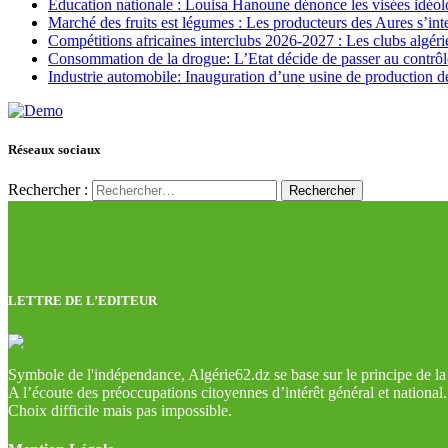
Education nationale : Louisa Hanoune dénonce les visées idéol
Marché des fruits est légumes : Les producteurs des Aures s’int
Compétitions africaines interclubs 2026-2027 : Les clubs algérie
Consommation de la drogue: L’Etat décide de passer au contrôl
Industrie automobile: Inauguration d’une usine de production de
Réseaux sociaux
Rechercher :
LETTRE DE L’EDITEUR
Symbole de l'indépendance, Algérie62.dz se base sur le principe de la l
A l’écoute des préoccupations citoyennes d’intérêt général et national.
Choix difficile mais pas impossible.