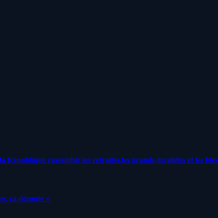
a République rassemble les retraités,les grands invalides et les bles
e, ça déroute «