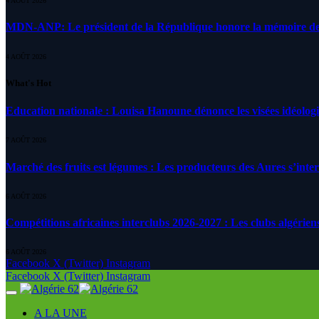
4 AOÛT 2026
MDN-ANP: Le président de la République honore la mémoire des m
4 AOÛT 2026
What's Hot
Education nationale : Louisa Hanoune dénonce les visées idéolog
7 AOÛT 2026
Marché des fruits est légumes : Les producteurs des Aures s’inte
6 AOÛT 2026
Compétitions africaines interclubs 2026-2027 : Les clubs algérien
6 AOÛT 2026
Facebook
X (Twitter)
Instagram
Facebook
X (Twitter)
Instagram
A LA UNE