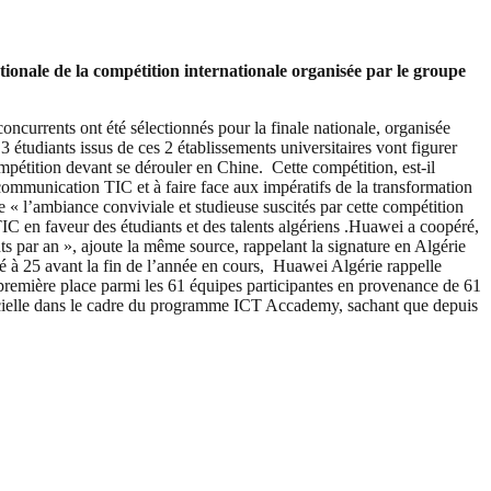
ionale de la compétition internationale organisée par le groupe
 concurrents ont été sélectionnés pour la finale nationale, organisée
étudiants issus de ces 2 établissements universitaires vont figurer
ompétition devant se dérouler en Chine. Cette compétition, est-il
communication TIC et à faire face aux impératifs de la transformation
e « l’ambiance conviviale et studieuse suscités par cette compétition
TIC en faveur des étudiants et des talents algériens .Huawei a coopéré,
par an », ajoute la même source, rappelant la signature en Algérie
é à 25 avant la fin de l’année en cours, Huawei Algérie rappelle
première place parmi les 61 équipes participantes en provenance de 61
ificielle dans le cadre du programme ICT Accademy, sachant que depuis