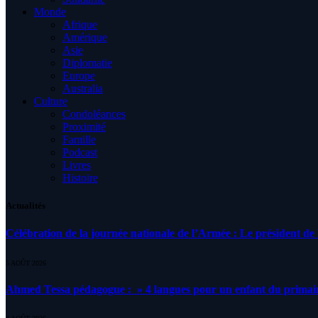
Monde
Afrique
Amérique
Asie
Diplomatie
Europe
Australia
Culture
Condoléances
Proximité
Famille
Podcast
Livres
Histoire
Actualités
Célébration de la journée nationale de l’Armée : Le président de l
5 AOÛT 2026
Ahmed Tessa pédagogue : » 4 langues pour un enfant du primair