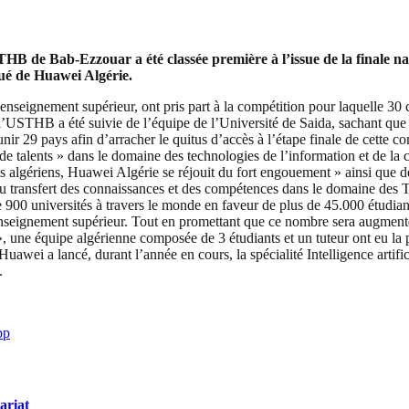
 de Bab-Ezzouar a été classée première à l’issue de la finale nat
ué de Huawei Algérie.
 l’enseignement supérieur, ont pris part à la compétition pour laquelle 30
USTHB a été suivie de l’équipe de l’Université de Saida, sachant que 3 
unir 29 pays afin d’arracher le quitus d’accès à l’étape finale de cette c
e talents » dans le domaine des technologies de l’information et de la 
ts algériens, Huawei Algérie se réjouit du fort engouement » ainsi que d
re au transfert des connaissances et des compétences dans le domaine des 
universités à travers le monde en faveur de plus de 45.000 étudiants 
’enseignement supérieur. Tout en promettant que ce nombre sera augment
une équipe algérienne composée de 3 étudiants et un tuteur ont eu la 
Huawei a lancé, durant l’année en cours, la spécialité Intelligence art
.
pp
ariat