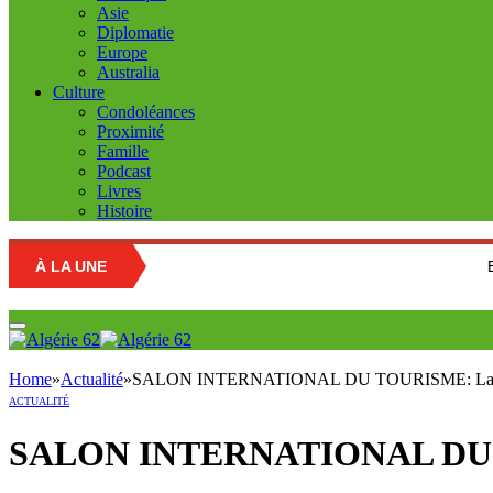
Asie
Diplomatie
Europe
Australia
Culture
Condoléances
Proximité
Famille
Podcast
Livres
Histoire
À LA UNE
Education nati
Home
»
Actualité
»
SALON INTERNATIONAL DU TOURISME: La 24e éd
ACTUALITÉ
SALON INTERNATIONAL DU TOUR