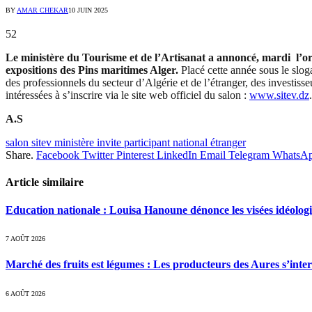
BY
AMAR CHEKAR
10 JUIN 2025
52
Le ministère du Tourisme et de l’Artisanat a annoncé, mardi l’or
expositions des Pins maritimes Alger.
Placé cette année sous le slo
des professionnels du secteur d’Algérie et de l’étranger, des investiss
intéressées à s’inscrire via le site web officiel du salon :
www.sitev.dz
.
A.S
salon sitev ministère invite participant national étranger
Share.
Facebook
Twitter
Pinterest
LinkedIn
Email
Telegram
WhatsA
Article similaire
Education nationale : Louisa Hanoune dénonce les visées idéolog
7 AOÛT 2026
Marché des fruits est légumes : Les producteurs des Aures s’inte
6 AOÛT 2026