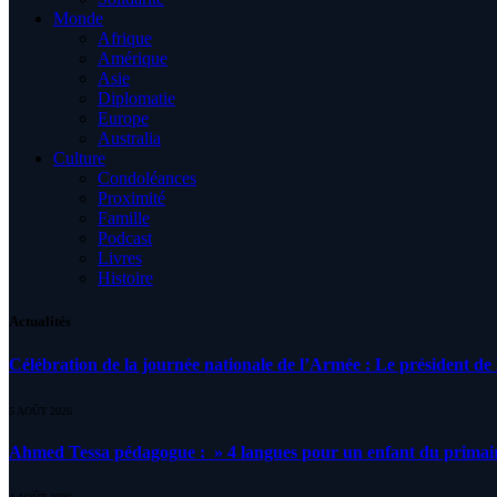
Monde
Afrique
Amérique
Asie
Diplomatie
Europe
Australia
Culture
Condoléances
Proximité
Famille
Podcast
Livres
Histoire
Actualités
Célébration de la journée nationale de l’Armée : Le président de l
5 AOÛT 2026
Ahmed Tessa pédagogue : » 4 langues pour un enfant du primair