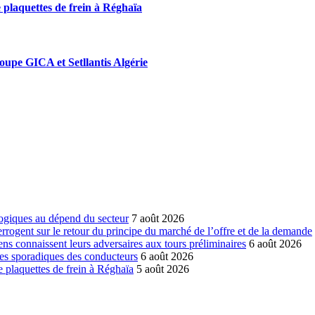
 plaquettes de frein à Réghaïa
roupe GICA et Setllantis Algérie
ogiques au dépend du secteur
7 août 2026
errogent sur le retour du principe du marché de l’offre et de la demande
ns connaissent leurs adversaires aux tours préliminaires
6 août 2026
es sporadiques des conducteurs
6 août 2026
 plaquettes de frein à Réghaïa
5 août 2026