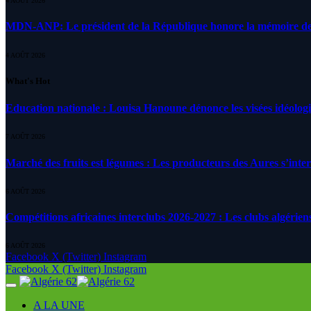
4 AOÛT 2026
MDN-ANP: Le président de la République honore la mémoire des m
4 AOÛT 2026
What's Hot
Education nationale : Louisa Hanoune dénonce les visées idéolog
7 AOÛT 2026
Marché des fruits est légumes : Les producteurs des Aures s’inte
6 AOÛT 2026
Compétitions africaines interclubs 2026-2027 : Les clubs algérien
6 AOÛT 2026
Facebook
X (Twitter)
Instagram
Facebook
X (Twitter)
Instagram
A LA UNE