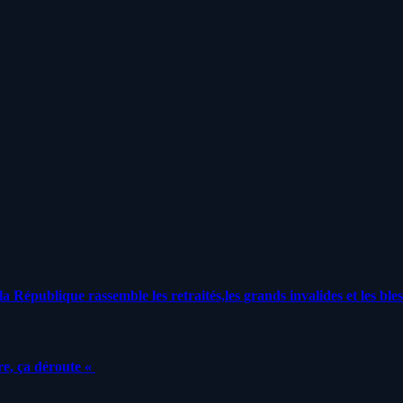
a République rassemble les retraités,les grands invalides et les bles
e, ça déroute «