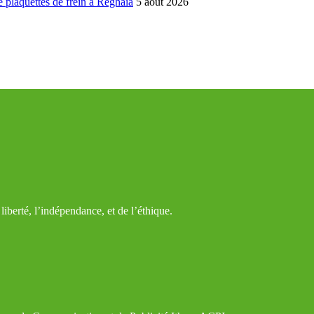
 plaquettes de frein à Réghaïa
5 août 2026
iberté, l’indépendance, et de l’éthique.