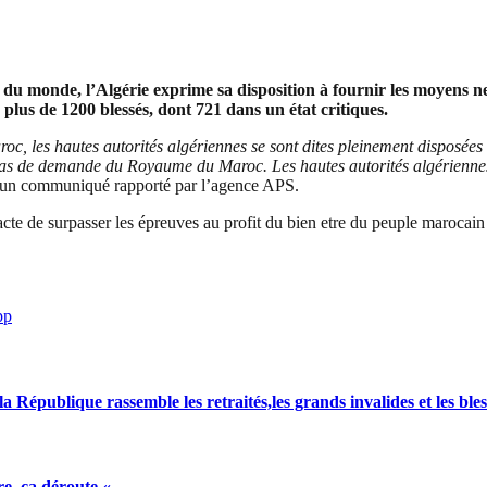
s du monde, l’Algérie exprime sa disposition à fournir les moyens n
, plus de 1200 blessés, dont 721 dans un état critiques.
c, les hautes autorités algériennes se sont dites pleinement disposées 
 cas de demande du Royaume du Maroc. Les hautes autorités algériennes
s un communiqué rapporté par l’agence APS.
acte de surpasser les épreuves au profit du bien etre du peuple marocain 
pp
a République rassemble les retraités,les grands invalides et les bles
e, ça déroute «