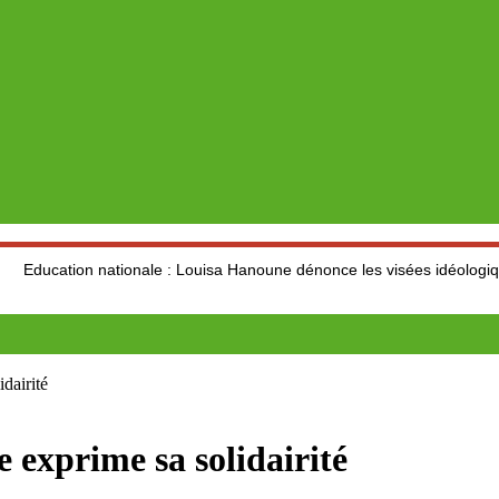
ationale : Louisa Hanoune dénonce les visées idéologiques au dépend
airité
xprime sa solidairité