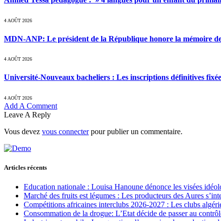
4 AOÛT 2026
MDN-ANP: Le président de la République honore la mémoire des m
4 AOÛT 2026
Université-Nouveaux bacheliers : Les inscriptions définitives fixé
4 AOÛT 2026
Add A Comment
Leave A Reply
Vous devez
vous connecter
pour publier un commentaire.
Articles récents
Education nationale : Louisa Hanoune dénonce les visées idéol
Marché des fruits est légumes : Les producteurs des Aures s’int
Compétitions africaines interclubs 2026-2027 : Les clubs algérie
Consommation de la drogue: L’Etat décide de passer au contrôl