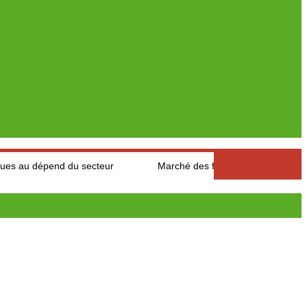
 du secteur
Marché des fruits est légumes : Les producteurs d