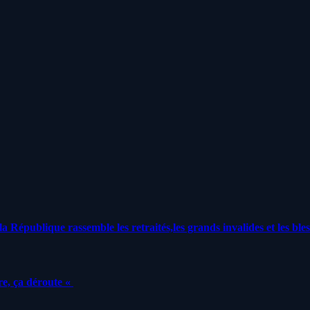
a République rassemble les retraités,les grands invalides et les bles
e, ça déroute «