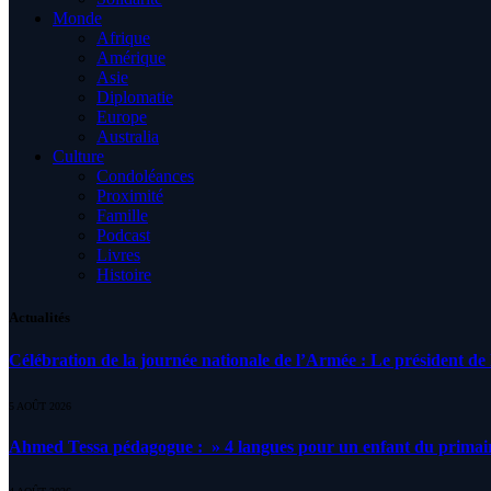
Monde
Afrique
Amérique
Asie
Diplomatie
Europe
Australia
Culture
Condoléances
Proximité
Famille
Podcast
Livres
Histoire
Actualités
Célébration de la journée nationale de l’Armée : Le président de l
5 AOÛT 2026
Ahmed Tessa pédagogue : » 4 langues pour un enfant du primair