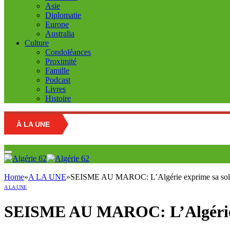
Asie
Diplomatie
Europe
Australia
Culture
Condoléances
Proximité
Famille
Podcast
Livres
Histoire
À LA UNE
Education n
Home
»
A LA UNE
»
SEISME AU MAROC: L’Algérie exprime sa solid
A LA UNE
SEISME AU MAROC: L’Algérie e