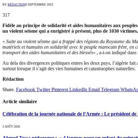
BY
RÉDACTION
9 SEPTEMBRE 2023
317
Fidèle au principe de solidarité et aides humanitaires aux peuple
un violent seisme qui a enrigistré à présent, plus de 1030 victimes
«
Suite au violent séisme qui a frappé des régions du Royaume du Maro
matériels et humains en solidarité avec le peuple marocain frère, en
transport des aides humanitaires et des blessés
« , a-t-on indiqué dan
Au dela des divergences politiques entres les deux pays, l’algérie fait 
surtout lorsque il s’agit des vies humaines et catastraophes naturelles.
Rédaction
Share.
Facebook
Twitter
Pinterest
LinkedIn
Email
Telegram
WhatsA
Article similaire
Célébration de la journée nationale de l’Armée : Le président de l
5 AOÛT 2026
Ahmed Tessa pédagogue : » 4 langues pour un enfant du primair