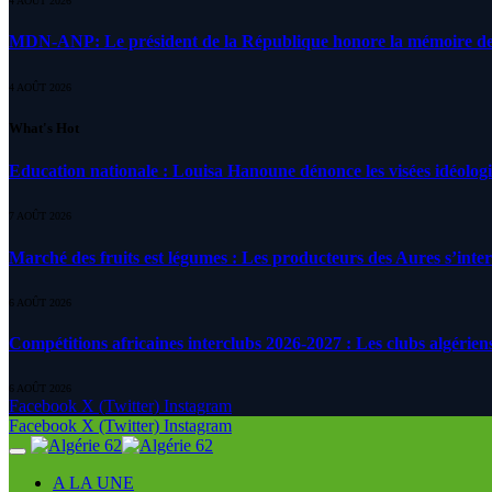
4 AOÛT 2026
MDN-ANP: Le président de la République honore la mémoire des m
4 AOÛT 2026
What's Hot
Education nationale : Louisa Hanoune dénonce les visées idéolog
7 AOÛT 2026
Marché des fruits est légumes : Les producteurs des Aures s’inte
6 AOÛT 2026
Compétitions africaines interclubs 2026-2027 : Les clubs algérien
6 AOÛT 2026
Facebook
X (Twitter)
Instagram
Facebook
X (Twitter)
Instagram
A LA UNE