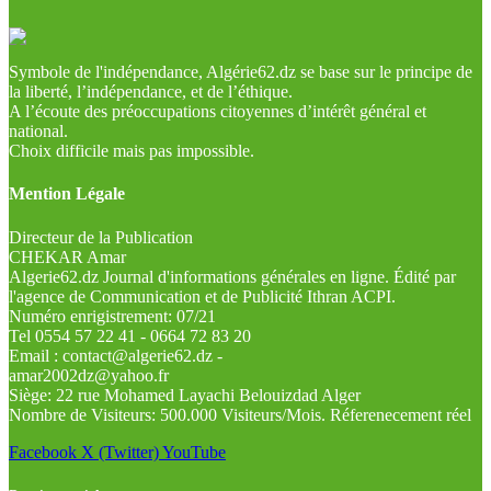
Symbole de l'indépendance, Algérie62.dz se base sur le principe de
la liberté, l’indépendance, et de l’éthique.
A l’écoute des préoccupations citoyennes d’intérêt général et
national.
Choix difficile mais pas impossible.
Mention Légale
Directeur de la Publication
CHEKAR Amar
Algerie62.dz Journal d'informations générales en ligne. Édité par
l'agence de Communication et de Publicité Ithran ACPI.
Numéro enrigistrement: 07/21
Tel 0554 57 22 41 - 0664 72 83 20
Email : contact@algerie62.dz -
amar2002dz@yahoo.fr
Siège: 22 rue Mohamed Layachi Belouizdad Alger
Nombre de Visiteurs: 500.000 Visiteurs/Mois. Réferenecement réel
Facebook
X (Twitter)
YouTube