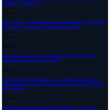
primaire, ça déroute «
4 AOÛT 2026
MDN-ANP: Le président de la République honore la mémoire
des martyrs et celles des victimes du terrorisme
4 AOÛT 2026
What's Hot
Education nationale : Louisa Hanoune dénonce les visées
idéologiques au dépend du secteur
7 AOÛT 2026
Marché des fruits est légumes : Les producteurs des Aures
s’interrogent sur le retour du principe du marché de l’offre et
de la demande
6 AOÛT 2026
Compétitions africaines interclubs 2026-2027 : Les clubs