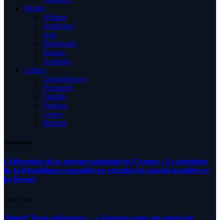
Monde
Afrique
Amérique
Asie
Diplomatie
Europe
Australia
Culture
Condoléances
Proximité
Famille
Podcast
Livres
Histoire
Actualités
Célébration de la journée nationale de l’Armée : Le président
de la République rassemble les retraités,les grands invalides et
les blessés
5 AOÛT 2026
Ahmed Tessa pédagogue : » 4 langues pour un enfant du