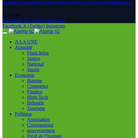
algériens connaissent leurs adversaires aux tours préliminaires
6 AOÛT 2026
Facebook
X (Twitter)
Instagram
Facebook
X (Twitter)
Instagram
A LA UNE
Actualité
Flash Infos
Justice
National
Sports
Economie
Banque
Commerce
Finance
High-Tech
Industrie
Tourisme
Politique
Association
Communiqué
gouvernement
Droit de l’homme