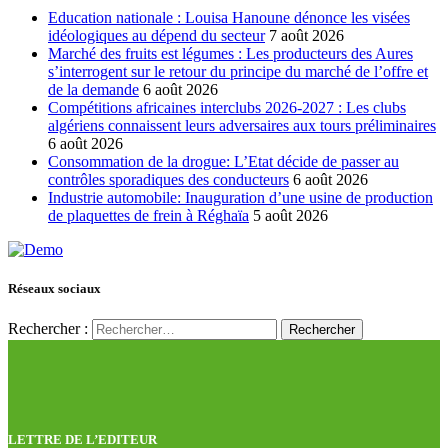
Education nationale : Louisa Hanoune dénonce les visées
idéologiques au dépend du secteur
7 août 2026
Marché des fruits est légumes : Les producteurs des Aures
s’interrogent sur le retour du principe du marché de l’offre et
de la demande
6 août 2026
Compétitions africaines interclubs 2026-2027 : Les clubs
algériens connaissent leurs adversaires aux tours préliminaires
6 août 2026
Consommation de la drogue: L’Etat décide de passer au
contrôles sporadiques des conducteurs
6 août 2026
Industrie automobile: Inauguration d’une usine de production
de plaquettes de frein à Réghaïa
5 août 2026
Réseaux sociaux
Rechercher :
LETTRE DE L’EDITEUR