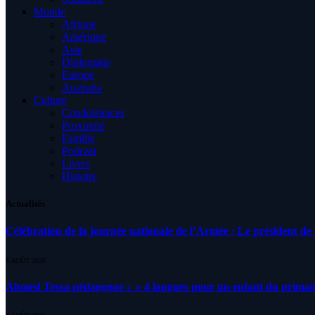
Monde
Afrique
Amérique
Asie
Diplomatie
Europe
Australia
Culture
Condoléances
Proximité
Famille
Podcast
Livres
Histoire
Actualités
Célébration de la journée nationale de l’Armée : Le président de l
5 AOÛT 2026
Ahmed Tessa pédagogue : » 4 langues pour un enfant du primair