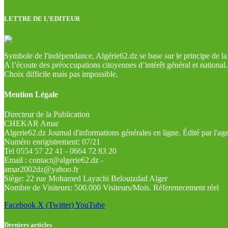
LETTRE DE L’EDITEUR
Symbole de l'indépendance, Algérie62.dz se base sur le principe de la l
A l’écoute des préoccupations citoyennes d’intérêt général et national.
Choix difficile mais pas impossible.
Mention Légale
Directeur de la Publication
CHEKAR Amar
Algerie62.dz Journal d'informations générales en ligne. Édité par l'a
Numéro enrigistrement: 07/21
Tel 0554 57 22 41 - 0664 72 83 20
Email : contact@algerie62.dz -
amar2002dz@yahoo.fr
Siège: 22 rue Mohamed Layachi Belouizdad Alger
Nombre de Visiteurs: 500.000 Visiteurs/Mois. Réferenecement réel
Facebook
X (Twitter)
YouTube
Derniers articles