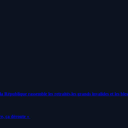
a République rassemble les retraités,les grands invalides et les bles
e, ça déroute «