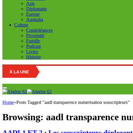
Asie
Diplomatie
Europe
Australia
Culture
Condoléances
Proximité
Famille
Podcast
Livres
Histoire
À LA UNE
Educa
Home
»
Posts Tagged "aadl transparence numerisation souscripteurs"
Browsing:
aadl transparence nu
AADL1 ET 2 : Les souscripteurs déplorent