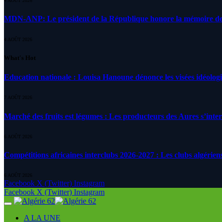
4 AOÛT 2026
MDN-ANP: Le président de la République honore la mémoire des m
4 AOÛT 2026
What's Hot
Education nationale : Louisa Hanoune dénonce les visées idéolog
7 AOÛT 2026
Marché des fruits est légumes : Les producteurs des Aures s’inte
6 AOÛT 2026
Compétitions africaines interclubs 2026-2027 : Les clubs algérien
6 AOÛT 2026
Facebook
X (Twitter)
Instagram
Facebook
X (Twitter)
Instagram
A LA UNE