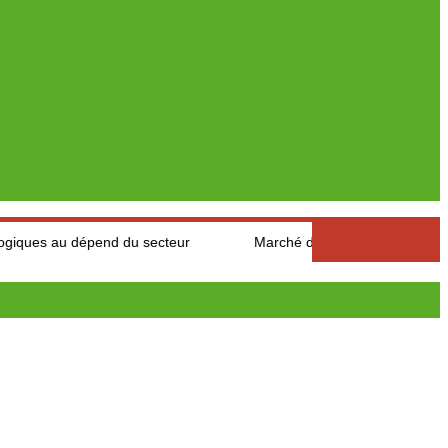
dépend du secteur
Marché des fruits est légumes : Les product