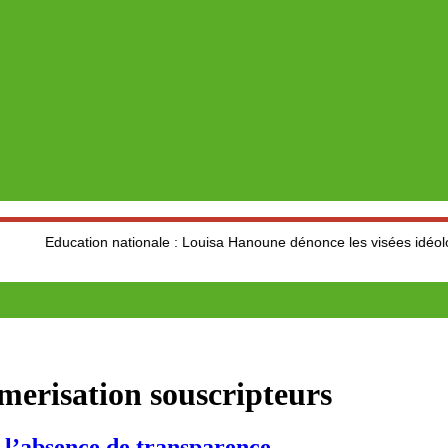
tion nationale : Louisa Hanoune dénonce les visées idéologiques au 
merisation souscripteurs
 l’absence de transparence