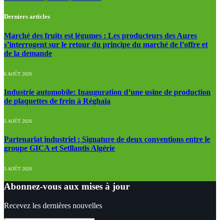
Derniers articles
Marché des fruits est légumes : Les producteurs des Aures
s’interrogent sur le retour du principe du marché de l’offre et
de la demande
6 AOÛT 2026
Industrie automobile: Inauguration d’une usine de production
de plaquettes de frein à Réghaïa
5 AOÛT 2026
Partenariat industriel : Signature de deux conventions entre le
groupe GICA et Setllantis Algérie
5 AOÛT 2026
Abonnez-vous aux mises à jour
Recevez les dernières nouvelles