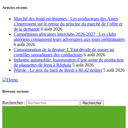
Articles récents
Marché des fruits est légumes : Les producteurs des Aures
s’interrogent sur le retour du principe du marché de l’offre et
de la demande
6 août 2026
Compétitions africaines interclubs 2026-2027 : Les clubs
algériens connaissent leurs adversaires aux tours préliminaires
6 août 2026
Consommation de la drogue: L’Etat décide de passer au
contrôles sporadiques des conducteurs
6 août 2026
Industrie automobile: Inauguration d’une usine de production
de plaquettes de frein à Réghaïa
5 août 2026
Pétrole : Le prix du baril de Brent à 80.42 dollars
5 août 2026
Réseaux sociaux
Rechercher :