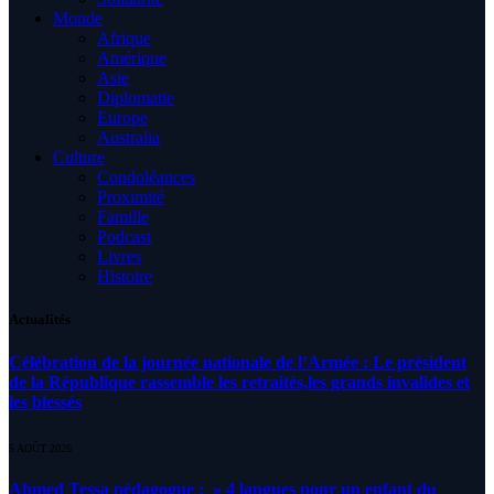
Monde
Afrique
Amérique
Asie
Diplomatie
Europe
Australia
Culture
Condoléances
Proximité
Famille
Podcast
Livres
Histoire
Actualités
Célébration de la journée nationale de l’Armée : Le président
de la République rassemble les retraités,les grands invalides et
les blessés
5 AOÛT 2026
Ahmed Tessa pédagogue : » 4 langues pour un enfant du