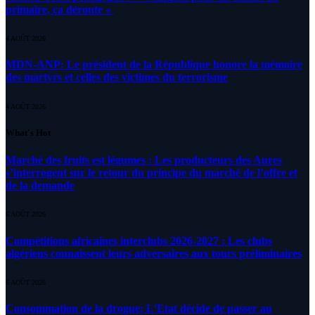
primaire, ça déroute «
4 AOÛT 2026
MDN-ANP: Le président de la République honore la mémoire
des martyrs et celles des victimes du terrorisme
4 AOÛT 2026
What's Hot
Marché des fruits est légumes : Les producteurs des Aures
s’interrogent sur le retour du principe du marché de l’offre et
de la demande
6 AOÛT 2026
Compétitions africaines interclubs 2026-2027 : Les clubs
algériens connaissent leurs adversaires aux tours préliminaires
6 AOÛT 2026
Consommation de la drogue: L’Etat décide de passer au