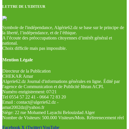
LETTRE DE L’EDITEUR
Symbole de l'indépendance, Algérie62.dz se base sur le principe de
la liberté, l’indépendance, et de l’éthique.
A l’écoute des préoccupations citoyennes d’intérêt général et
national.
Choix difficile mais pas impossible.
Mention Légale
Directeur de la Publication
CHEKAR Amar
Algerie62.dz Journal d'informations générales en ligne. Édité par
l'agence de Communication et de Publicité Ithran ACPI.
Numéro enrigistrement: 07/21
Tel 0554 57 22 41 - 0664 72 83 20
Email : contact@algerie62.dz -
amar2002dz@yahoo.fr
Siège: 22 rue Mohamed Layachi Belouizdad Alger
Nombre de Visiteurs: 500.000 Visiteurs/Mois. Réferenecement réel
Facebook
X (Twitter)
YouTube