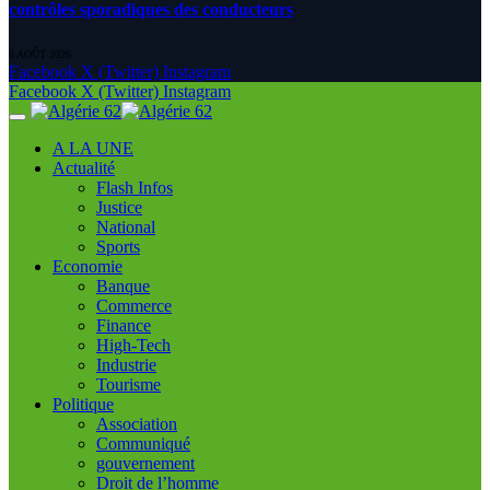
contrôles sporadiques des conducteurs
6 AOÛT 2026
Facebook
X (Twitter)
Instagram
Facebook
X (Twitter)
Instagram
A LA UNE
Actualité
Flash Infos
Justice
National
Sports
Economie
Banque
Commerce
Finance
High-Tech
Industrie
Tourisme
Politique
Association
Communiqué
gouvernement
Droit de l’homme