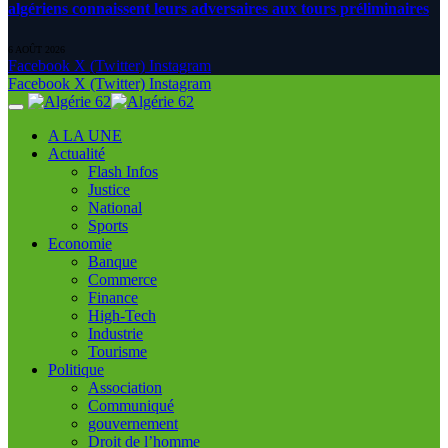
algériens connaissent leurs adversaires aux tours préliminaires
6 AOÛT 2026
Facebook
X (Twitter)
Instagram
Facebook
X (Twitter)
Instagram
A LA UNE
Actualité
Flash Infos
Justice
National
Sports
Economie
Banque
Commerce
Finance
High-Tech
Industrie
Tourisme
Politique
Association
Communiqué
gouvernement
Droit de l’homme