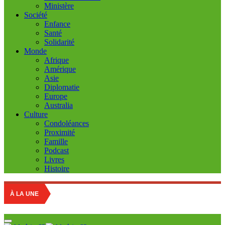
Ministère
Société
Enfance
Santé
Solidarité
Monde
Afrique
Amérique
Asie
Diplomatie
Europe
Australia
Culture
Condoléances
Proximité
Famille
Podcast
Livres
Histoire
Educati
À LA UNE