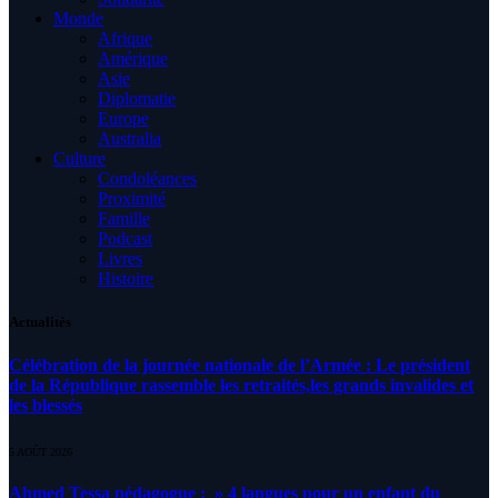
Monde
Afrique
Amérique
Asie
Diplomatie
Europe
Australia
Culture
Condoléances
Proximité
Famille
Podcast
Livres
Histoire
Actualités
Célébration de la journée nationale de l’Armée : Le président
de la République rassemble les retraités,les grands invalides et
les blessés
5 AOÛT 2026
Ahmed Tessa pédagogue : » 4 langues pour un enfant du