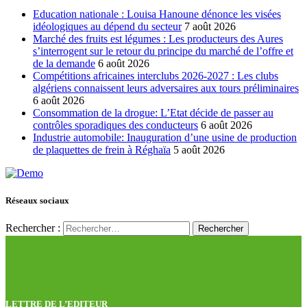
Education nationale : Louisa Hanoune dénonce les visées
idéologiques au dépend du secteur
7 août 2026
Marché des fruits est légumes : Les producteurs des Aures
s’interrogent sur le retour du principe du marché de l’offre et
de la demande
6 août 2026
Compétitions africaines interclubs 2026-2027 : Les clubs
algériens connaissent leurs adversaires aux tours préliminaires
6 août 2026
Consommation de la drogue: L’Etat décide de passer au
contrôles sporadiques des conducteurs
6 août 2026
Industrie automobile: Inauguration d’une usine de production
de plaquettes de frein à Réghaïa
5 août 2026
Réseaux sociaux
Rechercher :
LETTRE DE L’EDITEUR