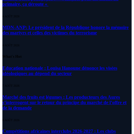
primaire, ça déroute «
4 AOÛT 2026
MDN-ANP: Le président de la République honore la mémoire
des martyrs et celles des victimes du terrorisme
4 AOÛT 2026
What's Hot
Education nationale : Louisa Hanoune dénonce les visées
idéologiques au dépend du secteur
7 AOÛT 2026
Marché des fruits est légumes : Les producteurs des Aures
s’interrogent sur le retour du principe du marché de l’offre et
de la demande
6 AOÛT 2026
Compétitions africaines interclubs 2026-2027 : Les clubs