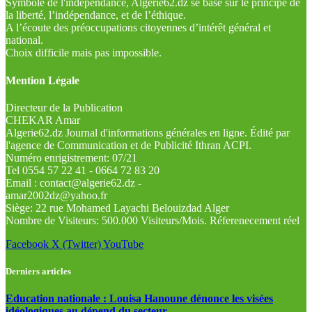
Symbole de l'indépendance, Algérie62.dz se base sur le principe de
la liberté, l’indépendance, et de l’éthique.
A l’écoute des préoccupations citoyennes d’intérêt général et
national.
Choix difficile mais pas impossible.
Mention Légale
Directeur de la Publication
CHEKAR Amar
Algerie62.dz Journal d'informations générales en ligne. Édité par
l'agence de Communication et de Publicité Ithran ACPI.
Numéro enrigistrement: 07/21
Tel 0554 57 22 41 - 0664 72 83 20
Email : contact@algerie62.dz -
amar2002dz@yahoo.fr
Siège: 22 rue Mohamed Layachi Belouizdad Alger
Nombre de Visiteurs: 500.000 Visiteurs/Mois. Réferenecement réel
Facebook
X (Twitter)
YouTube
Derniers articles
Education nationale : Louisa Hanoune dénonce les visées
idéologiques au dépend du secteur