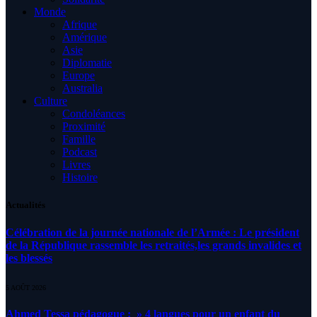
Monde
Afrique
Amérique
Asie
Diplomatie
Europe
Australia
Culture
Condoléances
Proximité
Famille
Podcast
Livres
Histoire
Actualités
Célébration de la journée nationale de l’Armée : Le président
de la République rassemble les retraités,les grands invalides et
les blessés
5 AOÛT 2026
Ahmed Tessa pédagogue : » 4 langues pour un enfant du