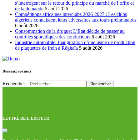
s’interrogent sur le retour du principe du marché de l’offre et
de la demande
6 août 2026
Compétitions africaines interclubs 2026-2027 : Les clubs
algériens connaissent leurs adversaires aux tours préliminaires
6 août 2026
Consommation de la drogue: L’Etat décide de passer au
contrôles sporadiques des conducteurs
6 août 2026
Industrie automobile: Inauguration d’une usine de production
de plaquettes de frein à Réghaïa
5 août 2026
Réseaux sociaux
Rechercher :
LETTRE DE L’EDITEUR