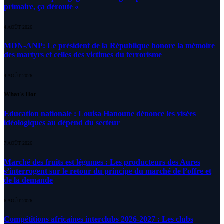
primaire, ça déroute «
4 AOÛT 2026
MDN-ANP: Le président de la République honore la mémoire
des martyrs et celles des victimes du terrorisme
4 AOÛT 2026
What's Hot
Education nationale : Louisa Hanoune dénonce les visées
idéologiques au dépend du secteur
7 AOÛT 2026
Marché des fruits est légumes : Les producteurs des Aures
s’interrogent sur le retour du principe du marché de l’offre et
de la demande
6 AOÛT 2026
Compétitions africaines interclubs 2026-2027 : Les clubs