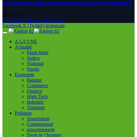
algériens connaissent leurs adversaires aux tours préliminaires
6 AOÛT 2026
Facebook
X (Twitter)
Instagram
Facebook
X (Twitter)
Instagram
A LA UNE
Actualité
Flash Infos
Justice
National
Sports
Economie
Banque
Commerce
Finance
High-Tech
Industrie
Tourisme
Politique
Association
Communiqué
gouvernement
Droit de l’homme