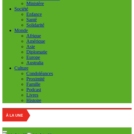
Ministère
Société
Enfance
Santé
Solidarité
Monde
Afrique
Amérique
Asie
Diplomatie
Europe
Australia
Culture
Condoléances
Proximité
Famille
Podcast
Livres
Histoire
Educatio
À LA UNE