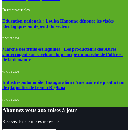
Derniers articles
Education nationale : Louisa Hanoune dénonce les visées
idéologiques au dépend du secteur
7 AOÛT 2026
Marché des fruits est légumes : Les producteurs des Aures
s’interrogent sur le retour du principe du marché de l’offre et
de la demande
6 AOÛT 2026
Industrie automobile: Inauguration d’une usine de production
de plaquettes de frein à Réghaïa
5 AOÛT 2026
Abonnez-vous aux mises à jour
Recevez les dernières nouvelles