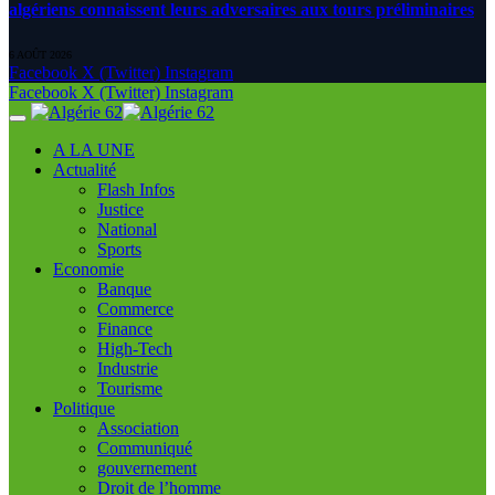
algériens connaissent leurs adversaires aux tours préliminaires
6 AOÛT 2026
Facebook
X (Twitter)
Instagram
Facebook
X (Twitter)
Instagram
A LA UNE
Actualité
Flash Infos
Justice
National
Sports
Economie
Banque
Commerce
Finance
High-Tech
Industrie
Tourisme
Politique
Association
Communiqué
gouvernement
Droit de l’homme