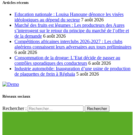
Articles récents
Education nationale : Louisa Hanoune dénonce les visées
idéologiques au dépend du secteur
7 août 2026
Marché des fruits est légumes : Les producteurs des Aures
s’interrogent sur le retour du principe du marché de l’offre et
de la demande
6 août 2026
Compétitions africaines interclubs 2026-2027 : Les clubs
algériens connaissent leurs adversaires aux tours préliminaires
6 août 2026
Consommation de la drogue: L’Etat décide de passer au
contrôles sporadiques des conducteurs
6 août 2026
Industrie automobile: Inauguration d’une usine de production
de plaquettes de frein à Réghaïa
5 août 2026
Réseaux sociaux
Rechercher :