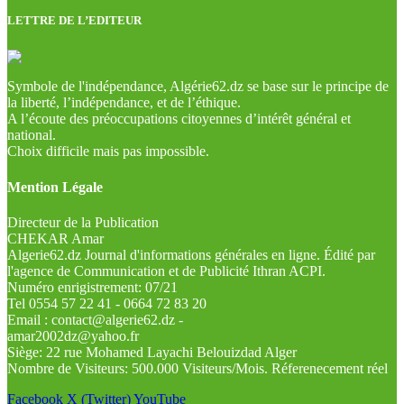
LETTRE DE L’EDITEUR
Symbole de l'indépendance, Algérie62.dz se base sur le principe de
la liberté, l’indépendance, et de l’éthique.
A l’écoute des préoccupations citoyennes d’intérêt général et
national.
Choix difficile mais pas impossible.
Mention Légale
Directeur de la Publication
CHEKAR Amar
Algerie62.dz Journal d'informations générales en ligne. Édité par
l'agence de Communication et de Publicité Ithran ACPI.
Numéro enrigistrement: 07/21
Tel 0554 57 22 41 - 0664 72 83 20
Email : contact@algerie62.dz -
amar2002dz@yahoo.fr
Siège: 22 rue Mohamed Layachi Belouizdad Alger
Nombre de Visiteurs: 500.000 Visiteurs/Mois. Réferenecement réel
Facebook
X (Twitter)
YouTube