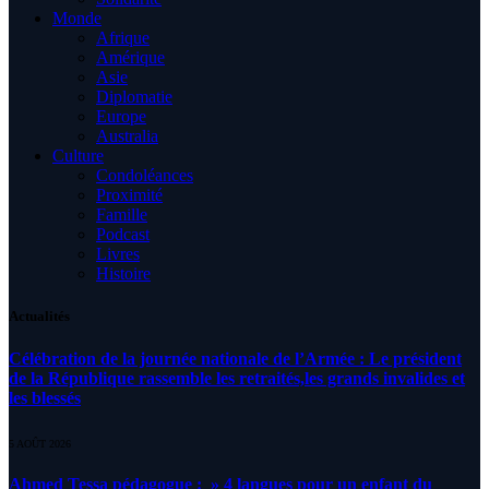
Monde
Afrique
Amérique
Asie
Diplomatie
Europe
Australia
Culture
Condoléances
Proximité
Famille
Podcast
Livres
Histoire
Actualités
Célébration de la journée nationale de l’Armée : Le président
de la République rassemble les retraités,les grands invalides et
les blessés
5 AOÛT 2026
Ahmed Tessa pédagogue : » 4 langues pour un enfant du