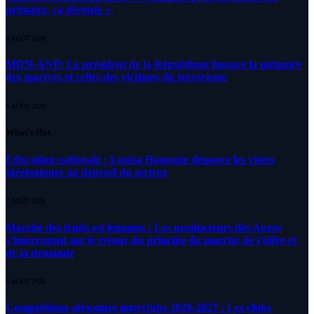
primaire, ça déroute «
4 AOÛT 2026
MDN-ANP: Le président de la République honore la mémoire
des martyrs et celles des victimes du terrorisme
4 AOÛT 2026
What's Hot
Education nationale : Louisa Hanoune dénonce les visées
idéologiques au dépend du secteur
7 AOÛT 2026
Marché des fruits est légumes : Les producteurs des Aures
s’interrogent sur le retour du principe du marché de l’offre et
de la demande
6 AOÛT 2026
Compétitions africaines interclubs 2026-2027 : Les clubs