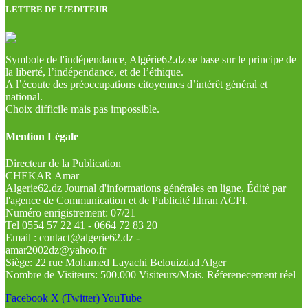
LETTRE DE L’EDITEUR
Symbole de l'indépendance, Algérie62.dz se base sur le principe de
la liberté, l’indépendance, et de l’éthique.
A l’écoute des préoccupations citoyennes d’intérêt général et
national.
Choix difficile mais pas impossible.
Mention Légale
Directeur de la Publication
CHEKAR Amar
Algerie62.dz Journal d'informations générales en ligne. Édité par
l'agence de Communication et de Publicité Ithran ACPI.
Numéro enrigistrement: 07/21
Tel 0554 57 22 41 - 0664 72 83 20
Email : contact@algerie62.dz -
amar2002dz@yahoo.fr
Siège: 22 rue Mohamed Layachi Belouizdad Alger
Nombre de Visiteurs: 500.000 Visiteurs/Mois. Réferenecement réel
Facebook
X (Twitter)
YouTube