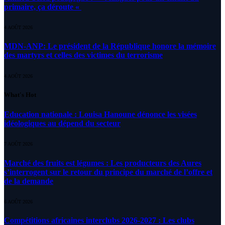
primaire, ça déroute «
4 AOÛT 2026
MDN-ANP: Le président de la République honore la mémoire
des martyrs et celles des victimes du terrorisme
4 AOÛT 2026
What's Hot
Education nationale : Louisa Hanoune dénonce les visées
idéologiques au dépend du secteur
7 AOÛT 2026
Marché des fruits est légumes : Les producteurs des Aures
s’interrogent sur le retour du principe du marché de l’offre et
de la demande
6 AOÛT 2026
Compétitions africaines interclubs 2026-2027 : Les clubs