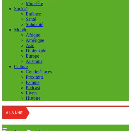
Ministère
Société
Enfance
Santé
Solidarité
Monde
Afrique
Amérique
Asie
Diplomatie
Europe
Australia
Culture
Condoléances
Proximité
Famille
Podcast
Livres
Histoire
Education 
À LA UNE