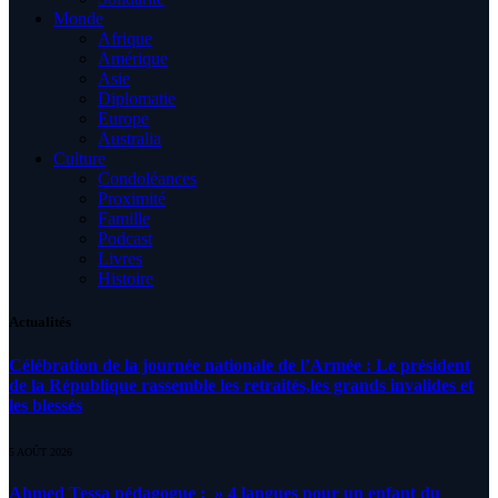
Monde
Afrique
Amérique
Asie
Diplomatie
Europe
Australia
Culture
Condoléances
Proximité
Famille
Podcast
Livres
Histoire
Actualités
Célébration de la journée nationale de l’Armée : Le président
de la République rassemble les retraités,les grands invalides et
les blessés
5 AOÛT 2026
Ahmed Tessa pédagogue : » 4 langues pour un enfant du