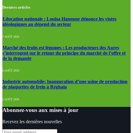
Derniers articles
Education nationale : Louisa Hanoune dénonce les visées
idéologiques au dépend du secteur
7 AOÛT 2026
Marché des fruits est légumes : Les producteurs des Aures
s’interrogent sur le retour du principe du marché de l’offre et
de la demande
6 AOÛT 2026
Industrie automobile: Inauguration d’une usine de production
de plaquettes de frein à Réghaïa
5 AOÛT 2026
Abonnez-vous aux mises à jour
Recevez les dernières nouvelles