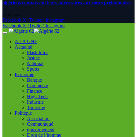
algériens connaissent leurs adversaires aux tours préliminaires
6 AOÛT 2026
Facebook
X (Twitter)
Instagram
Facebook
X (Twitter)
Instagram
A LA UNE
Actualité
Flash Infos
Justice
National
Sports
Economie
Banque
Commerce
Finance
High-Tech
Industrie
Tourisme
Politique
Association
Communiqué
gouvernement
Droit de l’homme