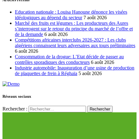
Education nationale : Louisa Hanoune dénonce les visées
idéologiques au dépend du secteur
7 août 2026
Marché des fruits est légumes : Les producteurs des Aures
s’interrogent sur le retour du principe du marché de l’offre et
de la demande
6 août 2026
Compétitions africaines interclubs 2026-2027 : Les clubs
algériens connaissent leurs adversaires aux tours préliminaires
6 août 2026
Consommation de la drogue: L’Etat décide de passer au
contrôles sporadiques des conducteurs
6 août 2026
Industrie automobile: Inauguration d’une usine de production
de plaquettes de frein à Réghaïa
5 août 2026
Réseaux sociaux
Rechercher :