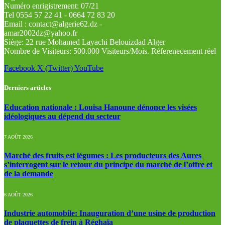
Numéro enrigistrement: 07/21
Tel 0554 57 22 41 - 0664 72 83 20
Email : contact@algerie62.dz -
amar2002dz@yahoo.fr
Siège: 22 rue Mohamed Layachi Belouizdad Alger
Nombre de Visiteurs: 500.000 Visiteurs/Mois. Réferenecement réel
Facebook
X (Twitter)
YouTube
Derniers articles
Education nationale : Louisa Hanoune dénonce les visées
idéologiques au dépend du secteur
7 AOÛT 2026
Marché des fruits est légumes : Les producteurs des Aures
s’interrogent sur le retour du principe du marché de l’offre et
de la demande
6 AOÛT 2026
Industrie automobile: Inauguration d’une usine de production
de plaquettes de frein à Réghaïa