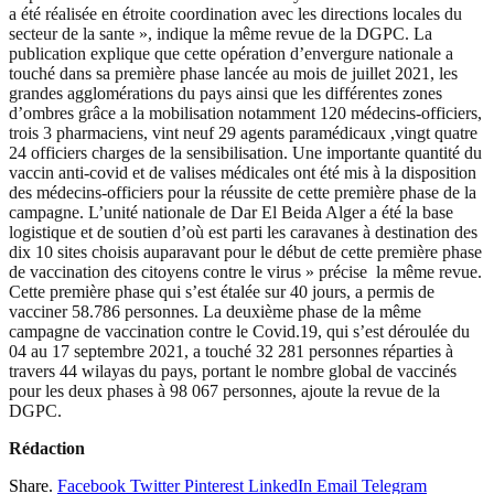
a été réalisée en étroite coordination avec les directions locales du
secteur de la sante », indique la même revue de la DGPC. La
publication explique que cette opération d’envergure nationale a
touché dans sa première phase lancée au mois de juillet 2021, les
grandes agglomérations du pays ainsi que les différentes zones
d’ombres grâce a la mobilisation notamment 120 médecins-officiers,
trois 3 pharmaciens, vint neuf 29 agents paramédicaux ,vingt quatre
24 officiers charges de la sensibilisation. Une importante quantité du
vaccin anti-covid et de valises médicales ont été mis à la disposition
des médecins-officiers pour la réussite de cette première phase de la
campagne. L’unité nationale de Dar El Beida Alger a été la base
logistique et de soutien d’où est parti les caravanes à destination des
dix 10 sites choisis auparavant pour le début de cette première phase
de vaccination des citoyens contre le virus » précise la même revue.
Cette première phase qui s’est étalée sur 40 jours, a permis de
vacciner 58.786 personnes. La deuxième phase de la même
campagne de vaccination contre le Covid.19, qui s’est déroulée du
04 au 17 septembre 2021, a touché 32 281 personnes réparties à
travers 44 wilayas du pays, portant le nombre global de vaccinés
pour les deux phases à 98 067 personnes, ajoute la revue de la
DGPC.
Rédaction
Share.
Facebook
Twitter
Pinterest
LinkedIn
Email
Telegram