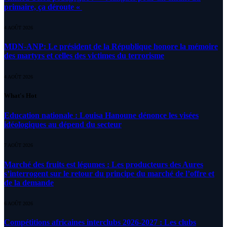
primaire, ça déroute «
4 AOÛT 2026
MDN-ANP: Le président de la République honore la mémoire
des martyrs et celles des victimes du terrorisme
4 AOÛT 2026
What's Hot
Education nationale : Louisa Hanoune dénonce les visées
idéologiques au dépend du secteur
7 AOÛT 2026
Marché des fruits est légumes : Les producteurs des Aures
s’interrogent sur le retour du principe du marché de l’offre et
de la demande
6 AOÛT 2026
Compétitions africaines interclubs 2026-2027 : Les clubs