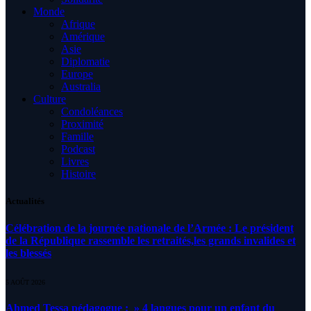
Monde
Afrique
Amérique
Asie
Diplomatie
Europe
Australia
Culture
Condoléances
Proximité
Famille
Podcast
Livres
Histoire
Actualités
Célébration de la journée nationale de l’Armée : Le président
de la République rassemble les retraités,les grands invalides et
les blessés
5 AOÛT 2026
Ahmed Tessa pédagogue : » 4 langues pour un enfant du