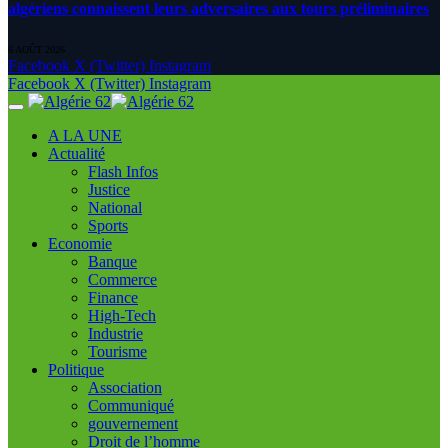
algériens connaissent leurs adversaires aux tours préliminaires
6 AOÛT 2026
Facebook
X (Twitter)
Instagram
Facebook
X (Twitter)
Instagram
A LA UNE
Actualité
Flash Infos
Justice
National
Sports
Economie
Banque
Commerce
Finance
High-Tech
Industrie
Tourisme
Politique
Association
Communiqué
gouvernement
Droit de l’homme