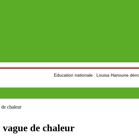
Education nationale : Louisa Hanoune dénonce les visées 
 de chaleur
t vague de chaleur