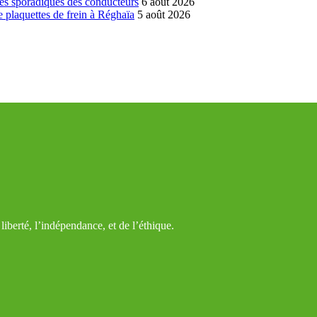
es sporadiques des conducteurs
6 août 2026
 plaquettes de frein à Réghaïa
5 août 2026
iberté, l’indépendance, et de l’éthique.