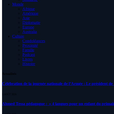
Monde
Afrique
Amérique
Asie
Diplomatie
Europe
Australia
Culture
Condoléances
Proximité
Famille
Podcast
Livres
Histoire
Actualités
Célébration de la journée nationale de l’Armée : Le président de l
5 AOÛT 2026
Ahmed Tessa pédagogue : » 4 langues pour un enfant du primair