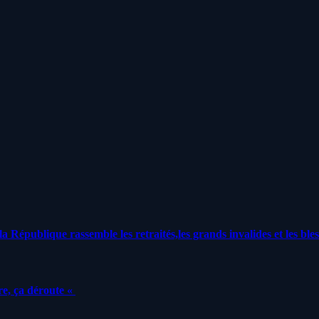
a République rassemble les retraités,les grands invalides et les bles
e, ça déroute «