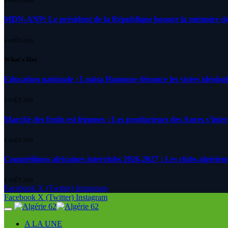
4 AOÛT 2026
MDN-ANP: Le président de la République honore la mémoire des m
4 AOÛT 2026
What's Hot
Education nationale : Louisa Hanoune dénonce les visées idéolog
7 AOÛT 2026
Marché des fruits est légumes : Les producteurs des Aures s’inte
6 AOÛT 2026
Compétitions africaines interclubs 2026-2027 : Les clubs algérien
6 AOÛT 2026
Facebook
X (Twitter)
Instagram
Facebook
X (Twitter)
Instagram
A LA UNE