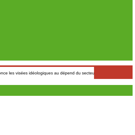
idéologiques au dépend du secteur
Marché des fruits est légu