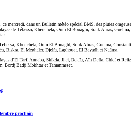
e mercredi, dans un Bulletin météo spécial BMS, des pluies orageuses e
es wilayas de Tébessa, Khenchela, Oum El Bouaghi, Souk Ahras, Guelma, 
tar.
 Tébessa, Khenchela, Oum El Bouaghi, Souk Ahras, Guelma, Constantine
éa, Biskra, El Meghaïer, Djelfa, Laghouat, El Bayadh et Naâma.
s d’El Tarf, Annaba, Skikda, Jijel, Bejaïa, Aïn Defla, Chlef et Relizan
m, Bordj Badji Mokhtar et Tamanrasset.
pp
eptembre prochain