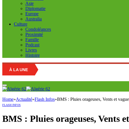
Asie
Diplomatie
Europe
Australia
Culture
Condoléances
Proximité
Famille
Podcast
Livres
Histoire
À LA UNE
Home
»
Actualité
»
Flash Infos
»
BMS : Pluies orageuses, Vents et vague
FLASH INFOS
BMS : Pluies orageuses, Vents e