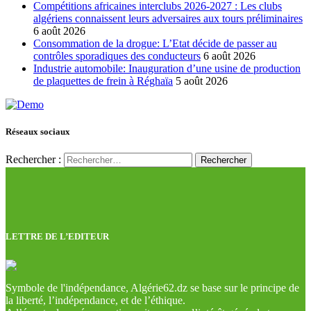
Compétitions africaines interclubs 2026-2027 : Les clubs
algériens connaissent leurs adversaires aux tours préliminaires
6 août 2026
Consommation de la drogue: L’Etat décide de passer au
contrôles sporadiques des conducteurs
6 août 2026
Industrie automobile: Inauguration d’une usine de production
de plaquettes de frein à Réghaïa
5 août 2026
Réseaux sociaux
Rechercher :
LETTRE DE L’EDITEUR
Symbole de l'indépendance, Algérie62.dz se base sur le principe de
la liberté, l’indépendance, et de l’éthique.