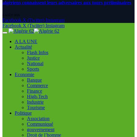
algériens connaissent leurs adversaires aux tours préliminaires
6 AOÛT 2026
Facebook
X (Twitter)
Instagram
Facebook
X (Twitter)
Instagram
A LA UNE
Actualité
Flash Infos
Justice
National
Sports
Economie
Banque
Commerce
Finance
High-Tech
Industrie
Tourisme
Politique
Association
Communiqué
gouvernement
Droit de l’homme