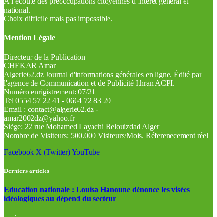
A l’écoute des préoccupations citoyennes d’intérêt général et
national.
Choix difficile mais pas impossible.
Mention Légale
Directeur de la Publication
CHEKAR Amar
Algerie62.dz Journal d'informations générales en ligne. Édité par
l'agence de Communication et de Publicité Ithran ACPI.
Numéro enrigistrement: 07/21
Tel 0554 57 22 41 - 0664 72 83 20
Email : contact@algerie62.dz -
amar2002dz@yahoo.fr
Siège: 22 rue Mohamed Layachi Belouizdad Alger
Nombre de Visiteurs: 500.000 Visiteurs/Mois. Réferenecement réel
Facebook
X (Twitter)
YouTube
Derniers articles
Education nationale : Louisa Hanoune dénonce les visées
idéologiques au dépend du secteur