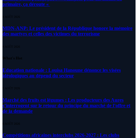
primaire, ça déroute «
4 AOÛT 2026
MDN-ANP: Le président de la République honore la mémoire
des martyrs et celles des victimes du terrorisme
4 AOÛT 2026
What's Hot
Education nationale : Louisa Hanoune dénonce les visées
idéologiques au dépend du secteur
7 AOÛT 2026
Marché des fruits est légumes : Les producteurs des Aures
s’interrogent sur le retour du principe du marché de l’offre et
de la demande
6 AOÛT 2026
Compétitions africaines interclubs 2026-2027 : Les clubs