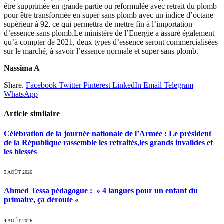
être supprimée en grande partie ou reformulée avec retrait du plomb
pour être transformée en super sans plomb avec un indice d’octane
supérieur à 92, ce qui permettra de mettre fin à l’importation
d’essence sans plomb.Le ministère de l’Energie a assuré également
qu’à compter de 2021, deux types d’essence seront commercialisées
sur le marché, à savoir l’essence normale et super sans plomb.
Nassima A
Share.
Facebook
Twitter
Pinterest
LinkedIn
Email
Telegram
WhatsApp
Article similaire
Célébration de la journée nationale de l’Armée : Le président
de la République rassemble les retraités,les grands invalides et
les blessés
5 AOÛT 2026
Ahmed Tessa pédagogue : » 4 langues pour un enfant du
primaire, ça déroute «
4 AOÛT 2026