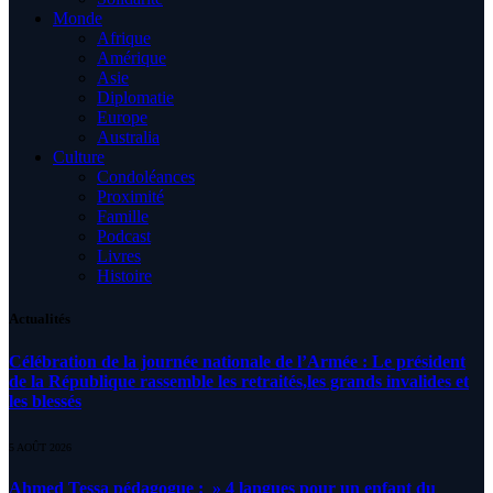
Monde
Afrique
Amérique
Asie
Diplomatie
Europe
Australia
Culture
Condoléances
Proximité
Famille
Podcast
Livres
Histoire
Actualités
Célébration de la journée nationale de l’Armée : Le président
de la République rassemble les retraités,les grands invalides et
les blessés
5 AOÛT 2026
Ahmed Tessa pédagogue : » 4 langues pour un enfant du