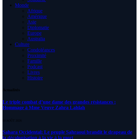
Monde
Afrique
Amérique
Asie
Diplomatie
Europe
Australia
Culture
Condoléances
Proximité
Famille
Podcast
Livres
Histoire
Actualités
Le triple combat d’une dame des grandes résistances :
Hommage à Mme Veuve Zahra Lahlah
10 AOÛT 2026
Sahara Occidental: Le peuple Sahraoui brandit le drapeau de
la décolonisation à la vie à la mort