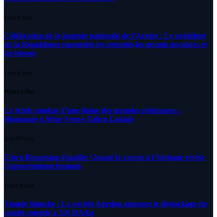
8 AOÛT 2026
Célébration de la journée nationale de l’Armée : Le président
de la République rassemble les retraités,les grands invalides et
les blessés
5 AOÛT 2026
What's Hot
Le triple combat d’une dame des grandes résistances :
Hommage à Mme Veuve Zahra Lahlah
10 AOÛT 2026
Extra Reportage-Famille: Quand la course à l’héritage révèle
l’opportunisme humain
10 AOÛT 2026
Viande blanche : La société Agrolog annonce le déstockage du
poulet congelé à 350 DA/kg