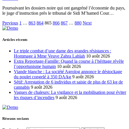
Poursuivant les dossiers noire qui ont gangréné l’économie du pays,
le juge d’instruction près le tribunal de Sidi M’hamed Cour…
Previous
1
…
863
864
865
866
867
…
880
Next
Articles récents
Le triple combat d’une dame des grandes résistances :
Hommage à Mme Veuve Zahra Lahlah
10 août 2026
Extra Reportage-Famille: Quand la course à l’héritage révèle
l’opportunisme humain
10 août 2026
Viande blanche : La société Agrolog annonce le déstockage
du poulet congelé à 350 DA/kg
9 août 2026
Sétif: Arrestation de 6 individus et saisie de plus de 63 kg de
cannabis
9 août 2026
Vagues de chaleurs: La vigilance et la mobilisation pour éviter
les risques d’incendies
9 août 2026
Réseaux sociaux