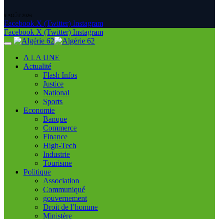
9 AOÛT 2026
Facebook
X (Twitter)
Instagram
Facebook
X (Twitter)
Instagram
A LA UNE
Actualité
Flash Infos
Justice
National
Sports
Economie
Banque
Commerce
Finance
High-Tech
Industrie
Tourisme
Politique
Association
Communiqué
gouvernement
Droit de l’homme
Ministère