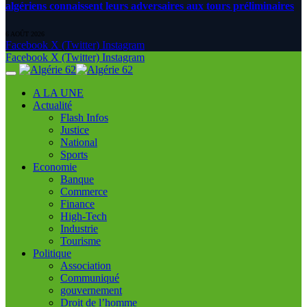
algériens connaissent leurs adversaires aux tours préliminaires
6 AOÛT 2026
Facebook
X (Twitter)
Instagram
Facebook
X (Twitter)
Instagram
A LA UNE
Actualité
Flash Infos
Justice
National
Sports
Economie
Banque
Commerce
Finance
High-Tech
Industrie
Tourisme
Politique
Association
Communiqué
gouvernement
Droit de l’homme