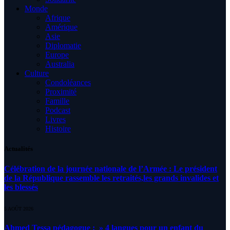
Monde
Afrique
Amérique
Asie
Diplomatie
Europe
Australia
Culture
Condoléances
Proximité
Famille
Podcast
Livres
Histoire
Actualités
Célébration de la journée nationale de l’Armée : Le président
de la République rassemble les retraités,les grands invalides et
les blessés
5 AOÛT 2026
Ahmed Tessa pédagogue : » 4 langues pour un enfant du