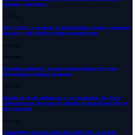
primaire, ça déroute «
4 AOÛT 2026
MDN-ANP: Le président de la République honore la mémoire
des martyrs et celles des victimes du terrorisme
4 AOÛT 2026
What's Hot
Education nationale : Louisa Hanoune dénonce les visées
idéologiques au dépend du secteur
7 AOÛT 2026
Marché des fruits est légumes : Les producteurs des Aures
s’interrogent sur le retour du principe du marché de l’offre et
de la demande
6 AOÛT 2026
Compétitions africaines interclubs 2026-2027 : Les clubs