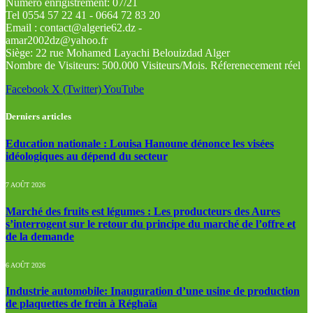
Numéro enrigistrement: 07/21
Tel 0554 57 22 41 - 0664 72 83 20
Email : contact@algerie62.dz -
amar2002dz@yahoo.fr
Siège: 22 rue Mohamed Layachi Belouizdad Alger
Nombre de Visiteurs: 500.000 Visiteurs/Mois. Réferenecement réel
Facebook
X (Twitter)
YouTube
Derniers articles
Education nationale : Louisa Hanoune dénonce les visées
idéologiques au dépend du secteur
7 AOÛT 2026
Marché des fruits est légumes : Les producteurs des Aures
s’interrogent sur le retour du principe du marché de l’offre et
de la demande
6 AOÛT 2026
Industrie automobile: Inauguration d’une usine de production
de plaquettes de frein à Réghaïa